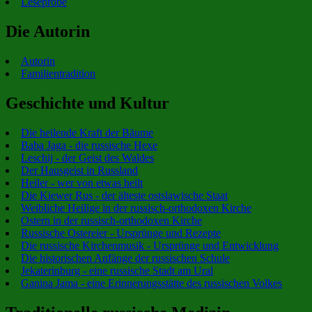
Leseprobe
Die Autorin
Autorin
Familientradition
Geschichte und Kultur
Die heilende Kraft der Bäume
Baba Jaga - die russische Hexe
Leschij - der Geist des Waldes
Der Hausgeist in Russland
Heiler - wer von etwas heilt
Die Kiewer Rus - der älteste ostslawische Staat
Weibliche Heilige in der russisch-orthodoxen Kirche
Ostern in der russisch-orthodoxen Kirche
Russische Ostereier - Ursprünge und Rezepte
Die russische Kirchenmusik - Ursprünge und Entwicklung
Die historischen Anfänge der russischen Schule
Jekaterinburg - eine russische Stadt am Ural
Ganina Jama - eine Erinnerungsstätte des russischen Volkes