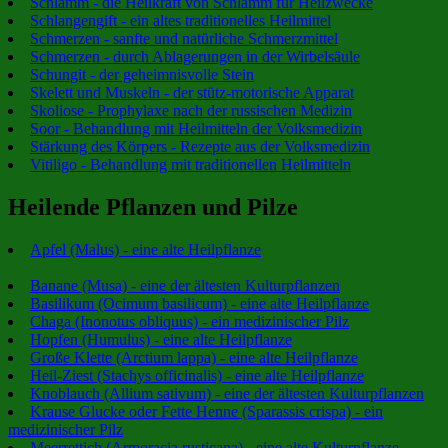
Schlamm - die Heilkraft von Schlamm für Heilzwecke
Schlangengift - ein altes traditionelles Heilmittel
Schmerzen - sanfte und natürliche Schmerzmittel
Schmerzen - durch Ablagerungen in der Wirbelsäule
Schungit - der geheimnisvolle Stein
Skelett und Muskeln - der stütz-motorische Apparat
Skoliose - Prophylaxe nach der russischen Medizin
Soor - Behandlung mit Heilmitteln der Volksmedizin
Stärkung des Körpers - Rezepte aus der Volksmedizin
Vitiligo - Behandlung mit traditionellen Heilmitteln
Heilende Pflanzen und Pilze
Apfel (Malus) - eine alte Heilpflanze
Banane (Musa) - eine der ältesten Kulturpflanzen
Basilikum (Ocimum basilicum) - eine alte Heilpflanze
Chaga (Inonotus obliquus) - ein medizinischer Pilz
Hopfen (Humulus) - eine alte Heilpflanze
Große Klette (Arctium lappa) - eine alte Heilpflanze
Heil-Ziest (Stachys officinalis) - eine alte Heilpflanze
Knoblauch (Allium sativum) - eine der ältesten Kulturpflanzen
Krause Glucke oder Fette Henne (Sparassis crispa) - ein
medizinischer Pilz
Meerrettich (Armoracia rusticana) - eine alte Kulturpflanze