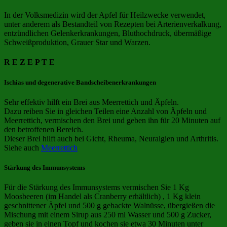
In der Volksmedizin wird der Apfel für Heilzwecke verwendet,
unter anderem als Bestandteil von Rezepten bei Arterienverkalkung,
entzündlichen Gelenkerkrankungen, Bluthochdruck, übermäßige
Schweißproduktion, Grauer Star und Warzen.
R E Z E P T E
Ischias und degenerative Bandscheibenerkrankungen
Sehr effektiv hilft ein Brei aus Meerrettich und Äpfeln.
Dazu reiben Sie in gleichen Teilen eine Anzahl von Äpfeln und
Meerrettich, vermischen den Brei und geben ihn für 20 Minuten auf
den betroffenen Bereich.
Dieser Brei hilft auch bei Gicht, Rheuma, Neuralgien und Arthritis.
Siehe auch
Meerrettich
Stärkung des Immunsystems
Für die Stärkung des Immunsystems vermischen Sie 1 Kg
Moosbeeren (im Handel als Cranberry erhältlich) , 1 Kg klein
geschnittener Äpfel und 500 g gehackte Walnüsse, übergießen die
Mischung mit einem Sirup aus 250 ml Wasser und 500 g Zucker,
geben sie in einen Topf und kochen sie etwa 30 Minuten unter