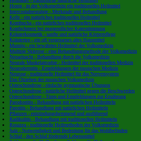
Heilbäder - traditionelle natürliche Heilmittel
Honig - in der Volksmedizin ein traditionelles Heilmittel
Intercostalneuralgie - Merkmale und Behandlung
Kefir - ein natürliches traditionelles Heilmittel
Kombucha - ein natürliches traditionelles Heilmittel
Kopfschmerz bei morgendlicher Katerstimmung
Kräuterkosmetik - sanfte und natürliche Körperpflege
Kräutertee - ein oft vergessenes altes Hausmittel
Mumijo - ein bewährtes Heilmittel der Volksmedizin
Multiple Sklerose - eine Behandlungsmethode der Volksmedizin
Nesselsucht - Behandlung durch die Volksmedizin
Neurale Muskelatrophie - Heilmittel der traditionellen Medizin
Neurodermitis - Empfehlungen der russischen Medizin
Neurose - traditionelle Heilmittel für das Nervensystem
Das Ölziehen der russischen Volksmedizin
Osteochondrose - einfache gymnastische Übungen
Osteochondrose - natürliche Heilmittel gegen die Beschwerden
Osteochondrose - Tipps und Empfehlungen zur Ernährung
Parodontitis - Behandlung mit natürlichen Heilmitteln
Parotitis - Behandlung mit natürlichen Heilmitteln
Pflanzen - entzündungshemmend und ausführend
Radikulitis - Behandlung mit traditionellen Heilmitteln
Rosazea - traditionelle Heilmethoden der Volksmedizin
Salz - Notwendigkeit und Bedeutung für das Wohlbefinden
Schlaf - den Schlaf fördernde Lebensmittel