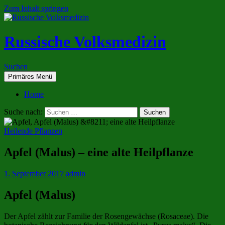
Zum Inhalt springen
Russische Volksmedizin
Suchen
Primäres Menü
Home
Suche nach:
Heilende Pflanzen
Apfel (Malus) – eine alte Heilpflanze
1. September 2017
admin
Apfel (Malus)
Der Apfel zählt zur Familie der Rosengewächse (Rosaceae). Die