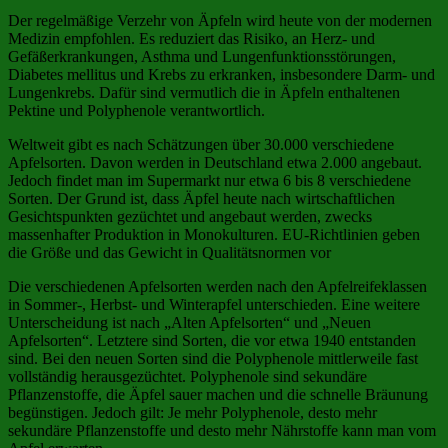
Der regelmäßige Verzehr von Äpfeln wird heute von der modernen
Medizin empfohlen. Es reduziert das Risiko, an Herz- und
Gefäßerkrankungen, Asthma und Lungenfunktionsstörungen,
Diabetes mellitus und Krebs zu erkranken, insbesondere Darm- und
Lungenkrebs. Dafür sind vermutlich die in Äpfeln enthaltenen
Pektine und Polyphenole verantwortlich.
Weltweit gibt es nach Schätzungen über 30.000 verschiedene
Apfelsorten. Davon werden in Deutschland etwa 2.000 angebaut.
Jedoch findet man im Supermarkt nur etwa 6 bis 8 verschiedene
Sorten. Der Grund ist, dass Äpfel heute nach wirtschaftlichen
Gesichtspunkten gezüchtet und angebaut werden, zwecks
massenhafter Produktion in Monokulturen. EU-Richtlinien geben
die Größe und das Gewicht in Qualitätsnormen vor
Die verschiedenen Apfelsorten werden nach den Apfelreifeklassen
in Sommer-, Herbst- und Winterapfel unterschieden. Eine weitere
Unterscheidung ist nach „Alten Apfelsorten“ und „Neuen
Apfelsorten“. Letztere sind Sorten, die vor etwa 1940 entstanden
sind. Bei den neuen Sorten sind die Polyphenole mittlerweile fast
vollständig herausgezüchtet. Polyphenole sind sekundäre
Pflanzenstoffe, die Äpfel sauer machen und die schnelle Bräunung
begünstigen. Jedoch gilt: Je mehr Polyphenole, desto mehr
sekundäre Pflanzenstoffe und desto mehr Nährstoffe kann man vom