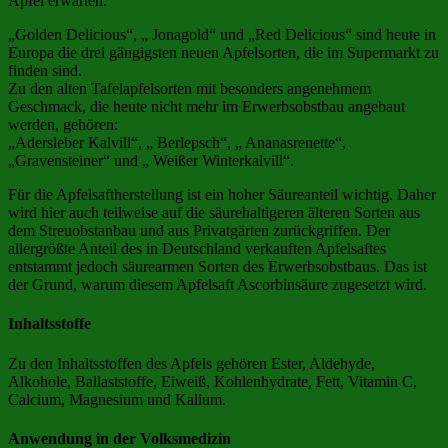
Apfel erwarten.
„Golden Delicious“, „ Jonagold“ und „Red Delicious“ sind heute in
Europa die drei gängigsten neuen Apfelsorten, die im Supermarkt zu
finden sind.
Zu den alten Tafelapfelsorten mit besonders angenehmem
Geschmack, die heute nicht mehr im Erwerbsobstbau angebaut
werden, gehören:
„Adersleber Kalvill“, „ Berlepsch“, „ Ananasrenette“,
„Gravensteiner“ und „ Weißer Winterkalvill“.
Für die Apfelsaftherstellung ist ein hoher Säureanteil wichtig. Daher
wird hier auch teilweise auf die säurehaltigeren älteren Sorten aus
dem Streuobstanbau und aus Privatgärten zurückgriffen. Der
allergrößte Anteil des in Deutschland verkauften Apfelsaftes
entstammt jedoch säurearmen Sorten des Erwerbsobstbaus. Das ist
der Grund, warum diesem Apfelsaft Ascorbinsäure zugesetzt wird.
Inhaltsstoffe
Zu den Inhaltsstoffen des Apfels gehören Ester, Aldehyde,
Alkohole, Ballaststoffe, Eiweiß, Kohlenhydrate, Fett, Vitamin C,
Calcium, Magnesium und Kalium.
Anwendung in der Volksmedizin