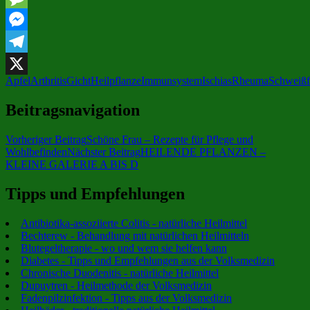
Message
Messenger
Telegram
Apfel
Arthritis
Gicht
Heilpflanze
Immunsystem
Ischias
Rheuma
Schweiß
X
Beitragsnavigation
Vorheriger Beitrag
Schöne Frau – Rezepte für Pflege und
Wohlbefinden
Nächster Beitrag
HEILENDE PFLANZEN –
KLEINE GALERIE A BIS D
Tipps und Empfehlungen
Antibiotika-assoziierte Colitis - natürliche Heilmittel
Bechterew - Behandlung mit natürlichen Heilmitteln
Blutegeltherapie - wo und wem sie helfen kann
Diabetes - Tipps und Empfehlungen aus der Volksmedizin
Chronische Duodenitis - natürliche Heilmittel
Dupuytren - Heilmethode der Volksmedizin
Fadenpilzinfektion - Tipps aus der Volksmedizin