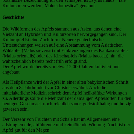
botanische Bezeichnung für den Wildapfel ist „Pyrus malus“. Die
Kultursorten werden „Malus domestica“ genannt.
Geschichte
Die Wildformen des Apfels stammen aus Asien, aus denen eine
Vielzahl an Hybriden und Kultursorten hervorgegangen sind. Der
Kulturapfel ist eine Zuchtform. Neuere gentechnische
Untersuchungen weisen auf eine Abstammung vom Asiatischen
Wildapfel (Malus sieversii) mit Einkreuzungen des Kaukasusapfels
(Malus orientalis) oder des Kirschapfels (Malus baccata) hin, die
wahrscheinlich bereits recht früh erfolgt sind.
Der Apfel wurde bereits vor etwa 12.000 Jahren kultiviert und
angebaut.
Als Heilpflanze wird der Apfel in einer alten babylonischen Schrift
aus dem 8. Jahrhundert vor Christus erwähnt. Auch die
mittelalterliche Medizin schrieb dem Apfel heilkräftige Wirkungen
zu. Allerdings sollte die Mehrzahl der damaligen Apfelsorten für den
heutigen Geschmack noch reichlich sauer, gerbstoffhaltig und holzig
gewesen sein.
Der Verzehr von Früchten mit Schale hat im Allgemeinen eine
adstringierende, abführende und keimtötende Wirkung. Auch ist der
Apfel gut für den Magen.