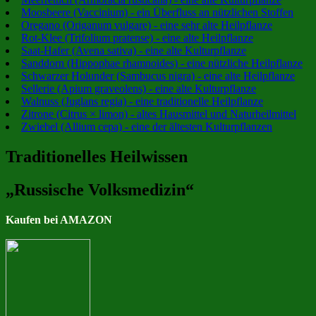
Moosbeere (Vaccinium) - ein Überfluss an nützlichen Stoffen
Oregano (Origanum vulgare) - eine sehr alte Heilpflanze
Rot-Klee (Trifolium pratense) - eine alte Heilpflanze
Saat-Hafer (Avena sativa) - eine alte Kulturpflanze
Sanddorn (Hippophae rhamnoides) - eine nützliche Heilpflanze
Schwarzer Holunder (Sambucus nigra) - eine alte Heilpflanze
Sellerie (Apium graveolens) - eine alte Kulturpflanze
Walnuss (Juglans regia) - eine traditionelle Heilpflanze
Zitrone (Citrus × limon) - altes Hausmittel und Naturheilmittel
Zwiebel (Allium cepa) - eine der ältesten Kulturpflanzen
Traditionelles Heilwissen
„Russische Volksmedizin“
Kaufen bei AMAZON