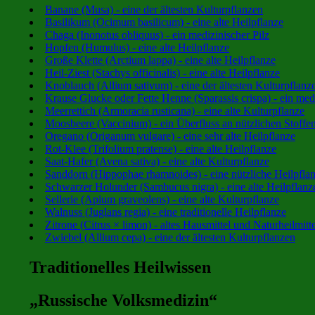
Banane (Musa) - eine der ältesten Kulturpflanzen
Basilikum (Ocimum basilicum) - eine alte Heilpflanze
Chaga (Inonotus obliquus) - ein medizinischer Pilz
Hopfen (Humulus) - eine alte Heilpflanze
Große Klette (Arctium lappa) - eine alte Heilpflanze
Heil-Ziest (Stachys officinalis) - eine alte Heilpflanze
Knoblauch (Allium sativum) - eine der ältesten Kulturpflanz
Krause Glucke oder Fette Henne (Sparassis crispa) - ein medi
Meerrettich (Armoracia rusticana) - eine alte Kulturpflanze
Moosbeere (Vaccinium) - ein Überfluss an nützlichen Stoffe
Oregano (Origanum vulgare) - eine sehr alte Heilpflanze
Rot-Klee (Trifolium pratense) - eine alte Heilpflanze
Saat-Hafer (Avena sativa) - eine alte Kulturpflanze
Sanddorn (Hippophae rhamnoides) - eine nützliche Heilpfla
Schwarzer Holunder (Sambucus nigra) - eine alte Heilpflanz
Sellerie (Apium graveolens) - eine alte Kulturpflanze
Walnuss (Juglans regia) - eine traditionelle Heilpflanze
Zitrone (Citrus × limon) - altes Hausmittel und Naturheilmitte
Zwiebel (Allium cepa) - eine der ältesten Kulturpflanzen
Traditionelles Heilwissen
„Russische Volksmedizin“