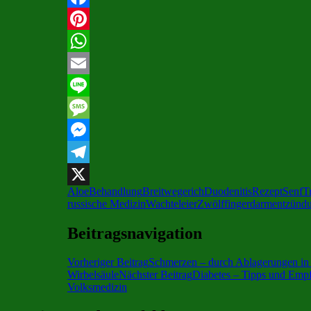
Facebook
Pinterest
WhatsApp
Email
Line
Message
Messenger
Telegram
Aloe
Behandlung
Breitwegerich
Duodenitis
Rezept
Senf
T
X
russische Medizin
Wachteleier
Zwölffingerdarmentzünd
Beitragsnavigation
Vorheriger Beitrag
Schmerzen – durch Ablagerungen in
Wirbelsäule
Nächster Beitrag
Diabetes – Tipps und Empf
Volksmedizin