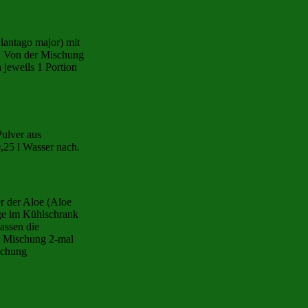
lantago major) mit
f. Von der Mischung
jeweils 1 Portion
Pulver aus
,25 l Wasser nach.
er der Aloe (Aloe
ge im Kühlschrank
assen die
r Mischung 2-mal
schung