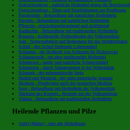
Osteochondrose - natürliche Heilmittel gegen die Beschwer
Osteochondrose - Tipps und Empfehlungen zur Ernährung
Parodontitis - Behandlung mit natürlichen Heilmitteln
Parotitis - Behandlung mit natürlichen Heilmitteln
Pflanzen - entzündungshemmend und ausführend
Radikulitis - Behandlung mit traditionellen Heilmitteln
Rosazea - traditionelle Heilmethoden der Volksmedizin
Salz - Notwendigkeit und Bedeutung für das Wohlbefinden
Schlaf - den Schlaf fördernde Lebensmittel
Schlamm - die Heilkraft von Schlamm für Heilzwecke
Schlangengift - ein altes traditionelles Heilmittel
Schmerzen - sanfte und natürliche Schmerzmittel
Schmerzen - durch Ablagerungen in der Wirbelsäule
Schungit - der geheimnisvolle Stein
Skelett und Muskeln - der stütz-motorische Apparat
Skoliose - Prophylaxe nach der russischen Medizin
Soor - Behandlung mit Heilmitteln der Volksmedizin
Stärkung des Körpers - Rezepte aus der Volksmedizin
Vitiligo - Behandlung mit traditionellen Heilmitteln
Heilende Pflanzen und Pilze
Apfel (Malus) - eine alte Heilpflanze