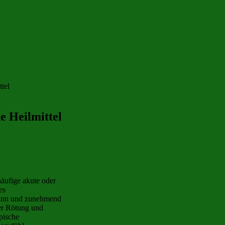
e Heilmittel
häufige akute oder
es
kann und zunehmend
ner Rötung und
pische