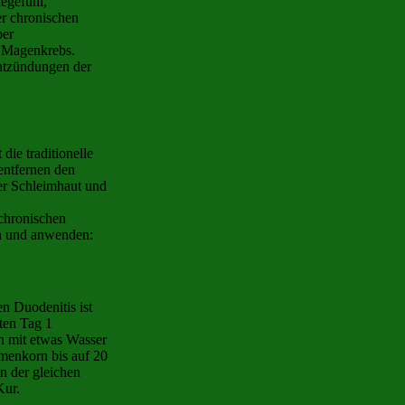
egefühl,
er chronischen
ber
m Magenkrebs.
Entzündungen der
die traditionelle
entfernen den
er Schleimhaut und
chronischen
en und anwenden:
en Duodenitis ist
ten Tag 1
 mit etwas Wasser
amenkorn bis auf 20
n der gleichen
Kur.