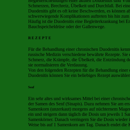
Begleiterscheinungen einer akuten Doudenitis sind Völl
Schmerzen, Brechreiz, Übelkeit und Durchfall. Bei ein
Duodenitis gibt es oft keine Beschwerden, es können a
schwerwiegende Komplikationen auftreten bis hin zu
Häufig ist die Duodenitis eine Begleiterkrankung bei 
Bauchspeicheldrüse oder der Gallenwege.
R E Z E P T E
Für die Behandlung einer chronischen Duodenitis kennt 
russische Medizin verschiedene bewährte Rezepte. Sie 
Schmerz, die Krämpfe, die Übelkeit, die Entzündung d
sie normalisieren die Verdauung.
Von den folgenden Rezepten für die Behandlung einer 
Duodenitis können Sie ein beliebiges Rezept auswähl
Senf
Ein sehr altes und wirksames Mittel bei einer chronisch
der Samen des Senf (Sinapis). Dazu nehmen Sie am ers
Samenkorn (unzerkaut) morgens auf nüchternem Magen
ein und steigern dann täglich die Dosis um jeweils 1 S
Samenkörner. Danach verringern Sie die Dosis wieder i
Weise bis auf 1 Samenkorn am Tag. Danach endet die 