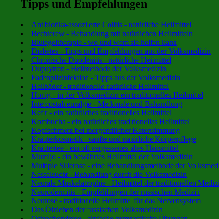
Tipps und Empfehlungen
Antibiotika-assoziierte Colitis - natürliche Heilmittel
Bechterew - Behandlung mit natürlichen Heilmitteln
Blutegeltherapie - wo und wem sie helfen kann
Diabetes - Tipps und Empfehlungen aus der Volksmedizin
Chronische Duodenitis - natürliche Heilmittel
Dupuytren - Heilmethode der Volksmedizin
Fadenpilzinfektion - Tipps aus der Volksmedizin
Heilbäder - traditionelle natürliche Heilmittel
Honig - in der Volksmedizin ein traditionelles Heilmittel
Intercostalneuralgie - Merkmale und Behandlung
Kefir - ein natürliches traditionelles Heilmittel
Kombucha - ein natürliches traditionelles Heilmittel
Kopfschmerz bei morgendlicher Katerstimmung
Kräuterkosmetik - sanfte und natürliche Körperpflege
Kräutertee - ein oft vergessenes altes Hausmittel
Mumijo - ein bewährtes Heilmittel der Volksmedizin
Multiple Sklerose - eine Behandlungsmethode der Volksmed
Nesselsucht - Behandlung durch die Volksmedizin
Neurale Muskelatrophie - Heilmittel der traditionellen Mediz
Neurodermitis - Empfehlungen der russischen Medizin
Neurose - traditionelle Heilmittel für das Nervensystem
Das Ölziehen der russischen Volksmedizin
Osteochondrose - einfache gymnastische Übungen