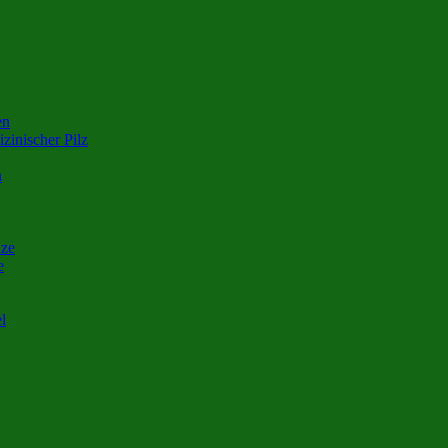
en
zinischer Pilz
n
nze
e
l