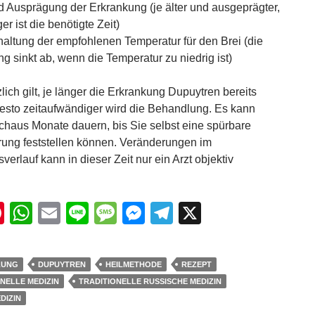
nd Ausprägung der Erkrankung (je älter und ausgeprägter,
er ist die benötigte Zeit)
haltung der empfohlenen Temperatur für den Brei (die
ng sinkt ab, wenn die Temperatur zu niedrig ist)
lich gilt, je länger die Erkrankung Dupuytren bereits
desto zeitaufwändiger wird die Behandlung. Es kann
chaus Monate dauern, bis Sie selbst eine spürbare
ung feststellen können. Veränderungen im
verlauf kann in dieser Zeit nur ein Arzt objektiv
Pi
W
E
Li
M
M
T
X
nt
h
m
n
e
e
el
er
at
ail
e
ss
ss
e
LUNG
DUPUYTREN
HEILMETHODE
REZEPT
e
s
a
e
gr
NELLE MEDIZIN
TRADITIONELLE RUSSISCHE MEDIZIN
st
A
g
n
a
DIZIN