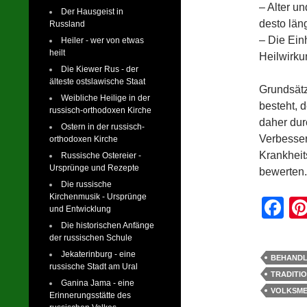
– Alter u
Der Hausgeist in
desto läng
Russland
– Die Ein
Heiler - wer von etwas
heilt
Heilwirku
Die Kiewer Rus - der
älteste ostslawische Staat
Grundsätz
Weibliche Heilige in der
besteht, 
russisch-orthodoxen Kirche
daher dur
Ostern in der russisch-
Verbesser
orthodoxen Kirche
Krankheits
Russische Ostereier -
Ursprünge und Rezepte
bewerten.
Die russische
Kirchenmusik - Ursprünge
F
und Entwicklung
a
Die historischen Anfänge
der russischen Schule
c
Jekaterinburg - eine
BEHAND
e
russische Stadt am Ural
TRADITIO
Ganina Jama - eine
b
VOLKSME
Erinnerungsstätte des