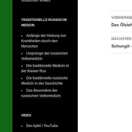
russischen Volkes
o
o
Beitr
VORHERIGE
k
TRADITIONELLE RUSSISCHE
Das Ölzie
MEDIZIN
Anfänge der Heilung von
NÄCHSTER
Krankheiten durch den
Schungit 
Menschen
Ursprünge der russischen
Volksmedizin
Die traditionelle Medizin in
der Kiewer Rus
Die traditionelle russische
Medizin in der Geschichte
Das Besondere der
russischen Volksmedizin
VIDEO
Der Apfel / YouTube