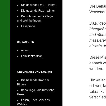
Die gesunde Frau - Herbst
Die Behan
Die gesunde Frau - Winter
Verwendun
Die schöne Frau - Pflege
und Wohlbefinden
Dazu gebe
Leseprobe
übergieße
und rühre
massieren
DIE AUTORIN
einzeln u
Autorin
Familientradition
Diese Mis
danach ve
werden.
GESCHICHTE UND KULTUR
Hinweis:
Die heilende Kraft der
Bäume
schwer, l
Baba Jaga - die russische
Erkrankun
Hexe
verschied
Leschij - der Geist des
Waldes