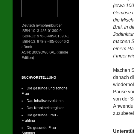
(etwa 100
Gemüse g
die Misch
Deutsch nymphenburger
Brei. In 
ISBN-10: 3-485-01390-0
Jodtinktu
ISBN-13: 978-3-485-01390-1
machen Si
ISBN-13: 978-3-485-06046-2
eBook
einem Ha
ASIN: B009OW6KAE (Kindle
Finger wi
Edition)
Machen Si
danach d
BUCHVORSTELLUNG
wiederhol
Die gesunde und schöne
Pause von
Frau
von der S
Das Inhaltsverzeichnis
Anwendung
Das Krankheitsregister
zuzuberei
Die gesunde Frau -
Frühling
Die gesunde Frau -
Unterstü
Sommer