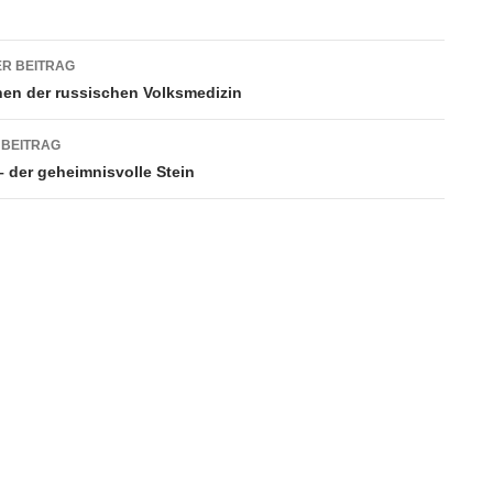
p
e
g
m
p
er
agsnavigation
R BEITRAG
hen der russischen Volksmedizin
 BEITRAG
– der geheimnisvolle Stein