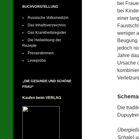
bei Fraue
BUCHVORSTELLUNG
bei Kinde
einer lan
Russische Volksmedizin
Faustschl
Das Inhaltsverzeichnis
weniger a
Das Krankheitsregister
Beugung d
Die Heilwirkung der
Rezepte
jedoch ni
Pressestimmen
Jahre dau
Leseprobe
Ursache d
kombinier
Verletzun
„DIE GESUNDE UND SCHÖNE
FRAU“
Schema
Kaufen beim VERLAG
Die tradi
Dupuytren
Übergießen
Schale) u