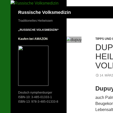
Zum
Inhalt
Suchen
Russische Volksmedizin
springen
Traditionelles Heilwissen
„RUSSISCHE VOLKSMEDIZIN“
TIPPS UND
Kaufen bei AMAZON
DUP
HEI
VOL
14. MÄRZ
Dupuy
Deutsch nymphenburger
auch Palm
ISBN-10: 3-485-01333-1
ISBN-13: 978-3-485-01333-8
Beugekontr
Lebensalt