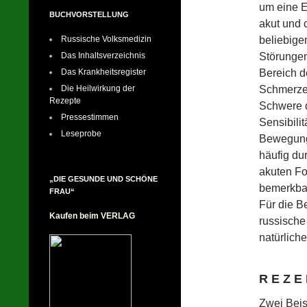
um eine 
BUCHVORSTELLUNG
akut und 
beliebige
Russische Volksmedizin
Störunge
Das Inhaltsverzeichnis
Bereich d
Das Krankheitsregister
Schmerzen
Die Heilwirkung der
Rezepte
Schwere d
Pressestimmen
Sensibili
Leseprobe
Bewegungs
häufig du
akuten Fo
„DIE GESUNDE UND SCHÖNE
bemerkba
FRAU“
Für die Be
Kaufen beim VERLAG
russische
natürlich
R E Z E 
Zwei Beisp