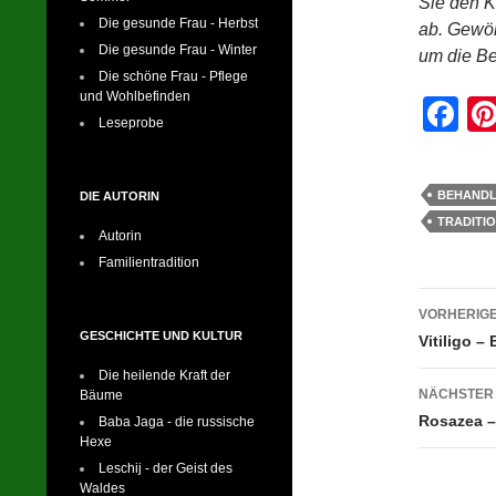
Sie den 
Die gesunde Frau - Herbst
ab. Gewöh
Die gesunde Frau - Winter
um die Be
Die schöne Frau - Pflege
und Wohlbefinden
F
Leseprobe
a
c
BEHAND
DIE AUTORIN
e
TRADITIO
Autorin
b
Familientradition
o
Beitr
VORHERIGE
o
GESCHICHTE UND KULTUR
Vitiligo –
k
Die heilende Kraft der
NÄCHSTER
Bäume
Rosazea –
Baba Jaga - die russische
Hexe
Leschij - der Geist des
Waldes