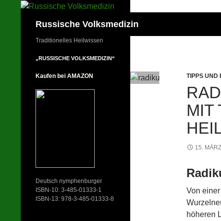
Zum
Inhalt
Suchen
Russische Volksmedizin
springen
Traditionelles Heilwissen
„RUSSISCHE VOLKSMEDIZIN“
TIPPS UND
Kaufen bei AMAZON
RAD
MIT
HEI
15. MÄRZ
Radiku
Deutsch nymphenburger
Von einer
ISBN-10: 3-485-01333-1
ISBN-13: 978-3-485-01333-8
Wurzelneu
höheren Le