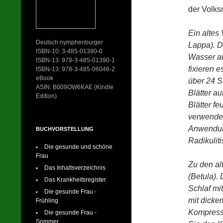
der Volks
Ein altes 
Deutsch nymphenburger
Lappa). Da
ISBN-10: 3-485-01390-0
Wasser au
ISBN-13: 978-3-485-01390-1
fixieren 
ISBN-13: 978-3-485-06046-2
eBook
über 24 S
ASIN: B009OW6KAE (Kindle
Blätter a
Edition)
Blätter f
verwenden
Anwendun
BUCHVORSTELLUNG
Radikuliti
Die gesunde und schöne
Frau
Zu den alt
Das Inhaltsverzeichnis
(Betula).
Das Krankheitsregister
Schlaf mi
Die gesunde Frau -
mit dickem
Frühling
Kompress
Die gesunde Frau -
Sommer