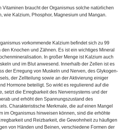
 Vitaminen braucht der Organismus solche natürlichen
n, wie Kalzium, Phosphor, Magnesium und Mangan.
rganismus vorkommende Kalzium befindet sich zu 99
n den Knochen und Zähnen. Es ist ein wichtiges Mineral
nochenmineralisation. In großer Menge ist Kalzium auch
skeln und im Blut anwesend. Innerhalb der Zellen ist es
s der Erregung von Muskeln und Nerven, des Glykogen-
els, der Zellteilung sowie an der Aktivierung einiger
d Hormone beteiligt. So wirkt es regulierend auf die
, setzt die Erregbarkeit des Nervensystems und der
herab und erhöht den Spannungszustand des
ls. Charakteristische Merkmale, die auf einen Mangel
m im Organismus hinweisen können, sind die erhöhte
rregbarkeit und Reizbarkeit, die Gewohnheit zu häufigen
en von Händen und Beinen, verschiedene Formen der