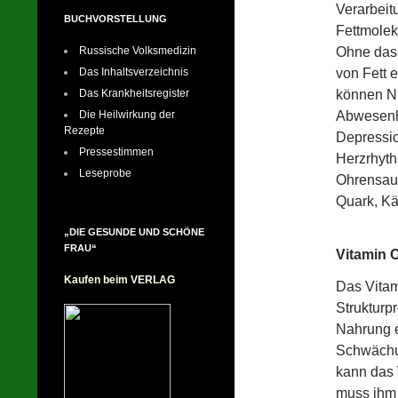
Verarbeit
BUCHVORSTELLUNG
Fettmolek
Ohne das 
Russische Volksmedizin
von Fett 
Das Inhaltsverzeichnis
können Ni
Das Krankheitsregister
Abwesenhe
Die Heilwirkung der
Rezepte
Depressio
Pressestimmen
Herzrhyth
Leseprobe
Ohrensaus
Quark, Kä
„DIE GESUNDE UND SCHÖNE
FRAU“
Vitamin 
Kaufen beim VERLAG
Das Vitam
Strukturp
Nahrung e
Schwächu
kann das 
muss ihm 