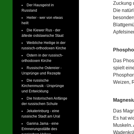
Zuckung 
Der Hausgeist in
Die natürl
Russland
besonders
Heiler - wer von etwas
heilt
Blattgemü
Die Kiewer Rus - der
Apfelsine
älteste ostslawische Staat
Weibliche Heilige in der
russisch-orthodoxen Kirche
Phospho
Ostern in der russisch-
Das Phosp
orthodoxen Kirche
spielt ei
Russische Ostereier -
Ursprünge und Rezepte
Phosphor 
Die russische
Weizen, R
Kirchenmusik - Ursprünge
und Entwicklung
Die historischen Anfänge
Magnesi
der russischen Schule
Das Magne
Jekaterinburg - eine
russische Stadt am Ural
Es hat wi
Ganina Jama - eine
Muskeln.
Erinnerungsstätte des
Wadenkräm