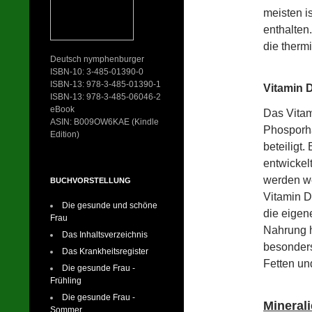
meisten i
enthalten
die therm
Deutsch nymphenburger
ISBN-10: 3-485-01390-0
ISBN-13: 978-3-485-01390-1
Vitamin 
ISBN-13: 978-3-485-06046-2
eBook
Das Vitam
ASIN: B009OW6KAE (Kindle
Phosporha
Edition)
beteiligt
entwickel
werden w
BUCHVORSTELLUNG
Vitamin D
Die gesunde und schöne
die eigen
Frau
Nahrung h
Das Inhaltsverzeichnis
besonders 
Das Krankheitsregister
Fetten un
Die gesunde Frau -
Frühling
Die gesunde Frau -
Mineral
Sommer