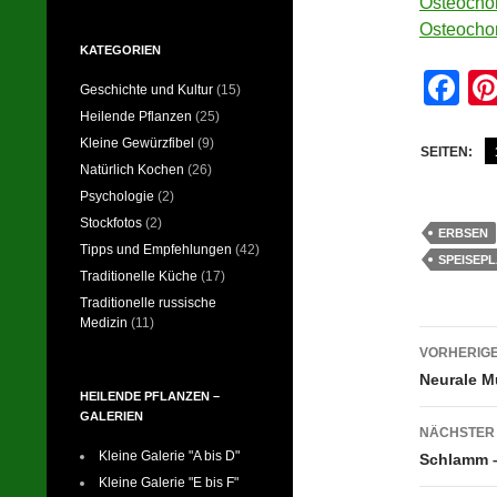
Osteocho
Osteochon
KATEGORIEN
F
Geschichte und Kultur
(15)
a
Heilende Pflanzen
(25)
Kleine Gewürzfibel
(9)
c
SEITEN:
Natürlich Kochen
(26)
e
Psychologie
(2)
b
Stockfotos
(2)
ERBSEN
Tipps und Empfehlungen
(42)
o
SPEISEP
Traditionelle Küche
(17)
o
Traditionelle russische
Medizin
(11)
k
Beitr
VORHERIGE
Neurale Mu
HEILENDE PFLANZEN –
GALERIEN
NÄCHSTER
Kleine Galerie "A bis D"
Schlamm –
Kleine Galerie "E bis F"