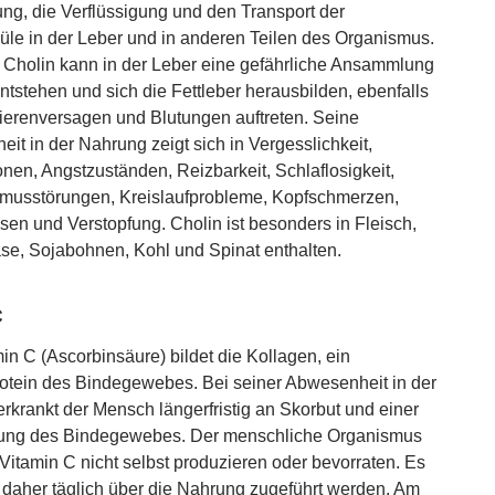
ung, die Verflüssigung und den Transport der
üle in der Leber und in anderen Teilen des Organismus.
Cholin kann in der Leber eine gefährliche Ansammlung
entstehen und sich die Fettleber herausbilden, ebenfalls
erenversagen und Blutungen auftreten. Seine
it in der Nahrung zeigt sich in Vergesslichkeit,
nen, Angstzuständen, Reizbarkeit, Schlaflosigkeit,
musstörungen, Kreislaufprobleme, Kopfschmerzen,
en und Verstopfung. Cholin ist besonders in Fleisch,
se, Sojabohnen, Kohl und Spinat enthalten.
C
in C (Ascorbinsäure) bildet die Kollagen, ein
rotein des Bindegewebes. Bei seiner Abwesenheit in der
rkrankt der Mensch längerfristig an Skorbut und einer
ng des Bindegewebes. Der menschliche Organismus
Vitamin C nicht selbst produzieren oder bevorraten. Es
daher täglich über die Nahrung zugeführt werden. Am