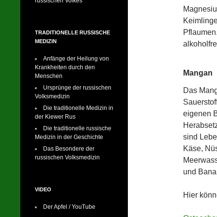
russischen Volkes
Magnesium
Keimlinge
Pflaumen
TRADITIONELLE RUSSISCHE
MEDIZIN
alkoholfre
Anfänge der Heilung von
Krankheiten durch den
Mangan
Menschen
Ursprünge der russischen
Das Manga
Volksmedizin
Sauerstof
Die traditionelle Medizin in
eigenen B
der Kiewer Rus
Herabsetz
Die traditionelle russische
sind Leber
Medizin in der Geschichte
Käse, Nüs
Das Besondere der
russischen Volksmedizin
Meerwasse
und Banan
VIDEO
Hier könn
Der Apfel / YouTube