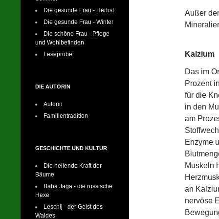
Die gesunde Frau - Herbst
Außer den
Die gesunde Frau - Winter
Mineralie
Die schöne Frau - Pflege
und Wohlbefinden
Kalzium
Leseprobe
Das im O
Prozent i
DIE AUTORIN
für die K
Autorin
in den Mu
Familientradition
am Prozes
Stoffwechs
Enzyme un
GESCHICHTE UND KULTUR
Blutmenge
Muskeln 
Die heilende Kraft der
Bäume
Herzmuske
Baba Jaga - die russische
an Kalziu
Hexe
nervöse E
Leschij - der Geist des
Bewegung
Waldes