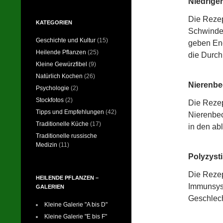
Niedrige
Die Rezep
KATEGORIEN
Schwindel
Geschichte und Kultur
(15)
geben Ene
Heilende Pflanzen
(25)
die Durch
Kleine Gewürzfibel
(9)
Natürlich Kochen
(26)
Nierenbe
Psychologie
(2)
Stockfotos
(2)
Die Rezep
Tipps und Empfehlungen
(42)
Nierenbec
Traditionelle Küche
(17)
in den ab
Traditionelle russische
Medizin
(11)
Polyzyst
Die Rezep
HEILENDE PFLANZEN –
Immunsyst
GALERIEN
Geschlec
Kleine Galerie "A bis D"
Kleine Galerie "E bis F"