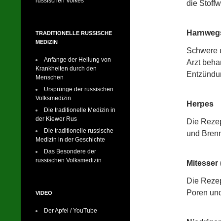
russischen Volkes
die Stoff
Harnwegs
TRADITIONELLE RUSSISCHE
MEDIZIN
Schwere u
Anfänge der Heilung von
Arzt beha
Krankheiten durch den
Entzündun
Menschen
Ursprünge der russischen
Volksmedizin
Herpes
Die traditionelle Medizin in
der Kiewer Rus
Die Rezep
Die traditionelle russische
und Bren
Medizin in der Geschichte
Das Besondere der
russischen Volksmedizin
Mitesser
Die Rezep
Poren und
VIDEO
Der Apfel / YouTube