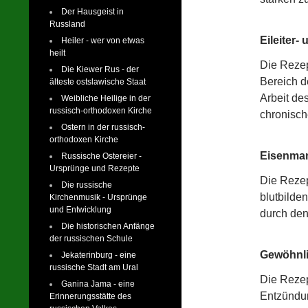
Der Hausgeist in
Russland
Eileiter-
Heiler - wer von etwas
heilt
Die Rezep
Die Kiewer Rus - der
Bereich d
älteste ostslawische Staat
Arbeit de
Weibliche Heilige in der
russisch-orthodoxen Kirche
chronisch
Ostern in der russisch-
orthodoxen Kirche
Eisenman
Russische Ostereier -
Ursprünge und Rezepte
Die Rezep
Die russische
blutbilde
Kirchenmusik - Ursprünge
und Entwicklung
durch de
Die historischen Anfänge
der russischen Schule
Gewöhnli
Jekaterinburg - eine
russische Stadt am Ural
Die Rezep
Ganina Jama - eine
Entzündun
Erinnerungsstätte des