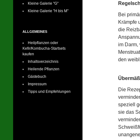
Regelsc
Kleine Galerie "G"
Kleine Galerie "H bis M"
Bei primä
Krämpfe u
die Reizb
ALLGEMEINES
Anspannu
Heilpflanzen oder
im Darm, 
Kefir/Kombucha-Startsets
Menstruat
kaufen
den weibl
Inhaltsverzeichnis
Heilende Pflanzen
Gästebuch
Übermäßi
Impressum
Die Rezep
Tipps und Empfehlungen
verminder
speziell 
sie das S
verminder
Schweißfü
unangene