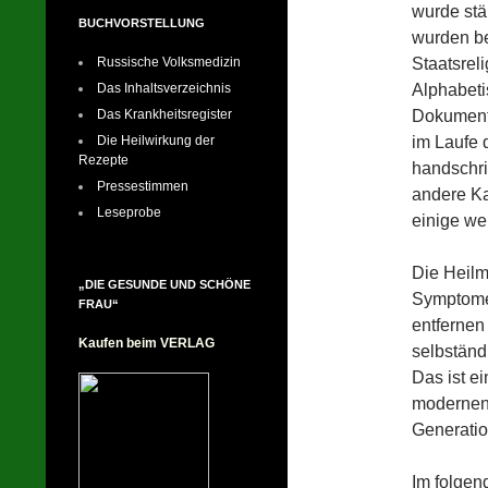
wurde stä
BUCHVORSTELLUNG
wurden b
Staatsrel
Russische Volksmedizin
Alphabeti
Das Inhaltsverzeichnis
Dokumenta
Das Krankheitsregister
im Laufe 
Die Heilwirkung der
Rezepte
handschri
Pressestimmen
andere Ka
Leseprobe
einige wen
Die Heilm
„DIE GESUNDE UND SCHÖNE
Symptome
FRAU“
entfernen
Kaufen beim VERLAG
selbständ
Das ist e
modernen 
Generati
Im folgen