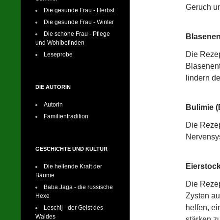
Geruch un
Die gesunde Frau - Herbst
Die gesunde Frau - Winter
Die schöne Frau - Pflege
Blasenen
und Wohlbefinden
Die Rezep
Leseprobe
Blasenent
lindern d
DIE AUTORIN
Autorin
Bulimie (
Familientradition
Die Rezep
Nervensys
GESCHICHTE UND KULTUR
Eierstock
Die heilende Kraft der
Bäume
Die Rezep
Baba Jaga - die russische
Zysten au
Hexe
helfen, e
Leschij - der Geist des
Waldes
stärken z