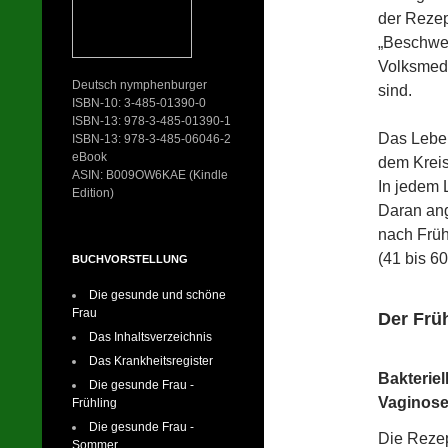
der Rezep
„Beschwer
Volksmediz
Deutsch nymphenburger
sind.
ISBN-10: 3-485-01390-0
ISBN-13: 978-3-485-01390-1
Das Leben
ISBN-13: 978-3-485-06046-2
eBook
dem Kreis
ASIN: B009OW6KAE (Kindle
In jedem 
Edition)
Daran ang
nach Früh
(41 bis 6
BUCHVORSTELLUNG
Die gesunde und schöne
Frau
Der Früh
Das Inhaltsverzeichnis
Das Krankheitsregister
Bakterie
Die gesunde Frau -
Vaginose
Frühling
Die gesunde Frau -
Die Reze
Sommer