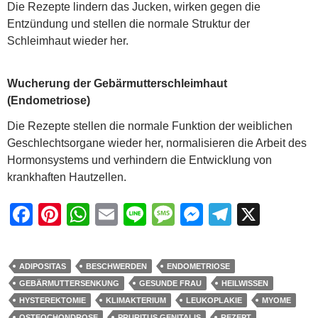
Die Rezepte lindern das Jucken, wirken gegen die
Entzündung und stellen die normale Struktur der
Schleimhaut wieder her.
Wucherung der Gebärmutterschleimhaut
(Endometriose)
Die Rezepte stellen die normale Funktion der weiblichen
Geschlechtsorgane wieder her, normalisieren die Arbeit des
Hormonsystems und verhindern die Entwicklung von
krankhaften Hautzellen.
F
Pi
W
E
Li
M
M
T
X
a
nt
h
m
n
e
e
el
c
er
at
ail
e
ss
ss
e
ADIPOSITAS
BESCHWERDEN
ENDOMETRIOSE
e
e
s
a
e
gr
GEBÄRMUTTERSENKUNG
GESUNDE FRAU
HEILWISSEN
b
st
A
g
n
a
HYSTEREKTOMIE
KLIMAKTERIUM
LEUKOPLAKIE
MYOME
OSTEOCHONDROSE
PRURITUS GENITALIS
REZEPT