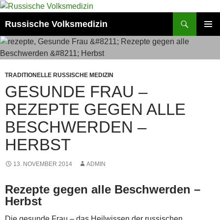
Zum
Inhalt
Suchen
Russische Volksmedizin
springen
PRIMÄR
MENÜ
TRADITIONELLE RUSSISCHE MEDIZIN
GESUNDE FRAU –
REZEPTE GEGEN ALLE
BESCHWERDEN –
HERBST
13. NOVEMBER 2014
ADMIN
Rezepte gegen alle Beschwerden –
Herbst
Die gesunde Frau – das Heilwissen der russischen