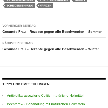
o
p
e
g
m
SCHEIDENSENKUNG
VARIZEN
o
p
er
k
Beitragsnavigation
VORHERIGER BEITRAG
Gesunde Frau – Rezepte gegen alle Beschwerden – Sommer
NÄCHSTER BEITRAG
Gesunde Frau – Rezepte gegen alle Beschwerden – Winter
TIPPS UND EMPFEHLUNGEN
Antibiotika-assoziierte Colitis - natürliche Heilmittel
Bechterew - Behandlung mit natürlichen Heilmitteln