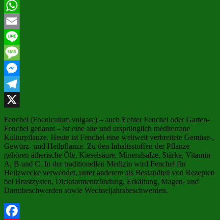
Pinterest
WhatsApp
Email
Line
Message
Messenger
Telegram
X
Fenchel (Foeniculum vulgare) – auch Echter Fenchel oder Garten-
Fenchel genannt – ist eine alte und ursprünglich mediterrane
Kulturpflanze. Heute ist Fenchel eine weltweit verbreitete Gemüse-,
Gewürz- und Heilpflanze. Zu den Inhaltsstoffen der Pflanze
gehören ätherische Öle, Kieselsäure, Mineralsalze, Stärke, Vitamin
A, B und C. In der traditionellen Medizin wird Fenchel für
Heilzwecke verwendet, unter anderem als Bestandteil von Rezepten
bei Brustzysten, Dickdarmentzündung, Erkältung, Magen- und
Darmbeschwerden sowie Wechseljahrsbeschwerden.