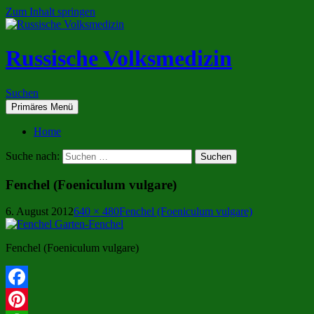
Zum Inhalt springen
Russische Volksmedizin
Suchen
Primäres Menü
Home
Suche nach:
Fenchel (Foeniculum vulgare)
6. August 2012
640 × 480
Fenchel (Foeniculum vulgare)
Fenchel (Foeniculum vulgare)
Facebook