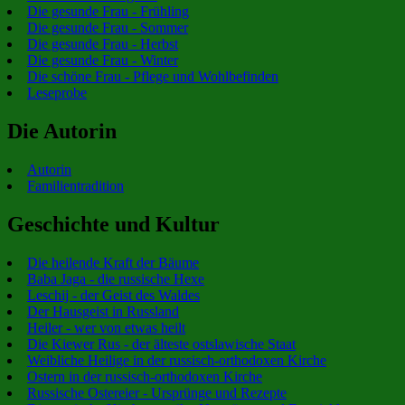
Die gesunde Frau - Frühling
Die gesunde Frau - Sommer
Die gesunde Frau - Herbst
Die gesunde Frau - Winter
Die schöne Frau - Pflege und Wohlbefinden
Leseprobe
Die Autorin
Autorin
Familientradition
Geschichte und Kultur
Die heilende Kraft der Bäume
Baba Jaga - die russische Hexe
Leschij - der Geist des Waldes
Der Hausgeist in Russland
Heiler - wer von etwas heilt
Die Kiewer Rus - der älteste ostslawische Staat
Weibliche Heilige in der russisch-orthodoxen Kirche
Ostern in der russisch-orthodoxen Kirche
Russische Ostereier - Ursprünge und Rezepte