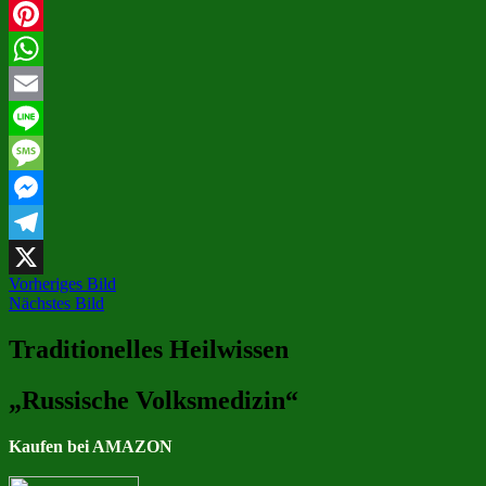
Facebook
Pinterest
WhatsApp
Email
Line
Message
Messenger
Telegram
Vorheriges Bild
X
Nächstes Bild
Traditionelles Heilwissen
„Russische Volksmedizin“
Kaufen bei AMAZON