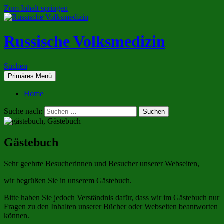
Zum Inhalt springen
Russische Volksmedizin
Suchen
Primäres Menü
Home
Suche nach:
Gästebuch
Sehr geehrte Besucherinnen und Besucher unserer Webseiten,
wir begrüßen Sie in unserem Gästebuch.
Bitte haben Sie jedoch Verständnis dafür, dass wir im Gästebuch nur
Fragen zu den Inhalten unserer Bücher oder Webseiten beantworten
können.