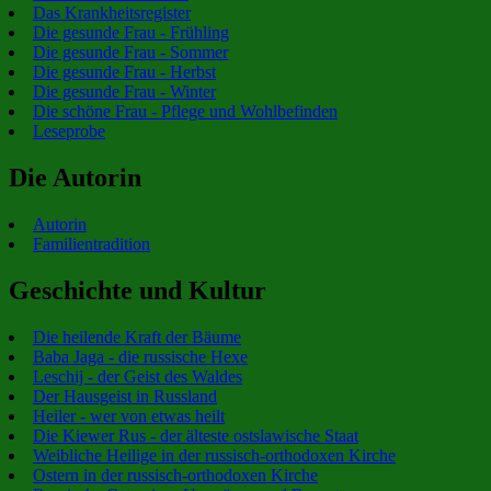
Das Krankheitsregister
Die gesunde Frau - Frühling
Die gesunde Frau - Sommer
Die gesunde Frau - Herbst
Die gesunde Frau - Winter
Die schöne Frau - Pflege und Wohlbefinden
Leseprobe
Die Autorin
Autorin
Familientradition
Geschichte und Kultur
Die heilende Kraft der Bäume
Baba Jaga - die russische Hexe
Leschij - der Geist des Waldes
Der Hausgeist in Russland
Heiler - wer von etwas heilt
Die Kiewer Rus - der älteste ostslawische Staat
Weibliche Heilige in der russisch-orthodoxen Kirche
Ostern in der russisch-orthodoxen Kirche