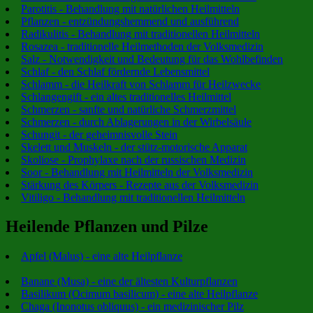
Parotitis - Behandlung mit natürlichen Heilmitteln
Pflanzen - entzündungshemmend und ausführend
Radikulitis - Behandlung mit traditionellen Heilmitteln
Rosazea - traditionelle Heilmethoden der Volksmedizin
Salz - Notwendigkeit und Bedeutung für das Wohlbefinden
Schlaf - den Schlaf fördernde Lebensmittel
Schlamm - die Heilkraft von Schlamm für Heilzwecke
Schlangengift - ein altes traditionelles Heilmittel
Schmerzen - sanfte und natürliche Schmerzmittel
Schmerzen - durch Ablagerungen in der Wirbelsäule
Schungit - der geheimnisvolle Stein
Skelett und Muskeln - der stütz-motorische Apparat
Skoliose - Prophylaxe nach der russischen Medizin
Soor - Behandlung mit Heilmitteln der Volksmedizin
Stärkung des Körpers - Rezepte aus der Volksmedizin
Vitiligo - Behandlung mit traditionellen Heilmitteln
Heilende Pflanzen und Pilze
Apfel (Malus) - eine alte Heilpflanze
Banane (Musa) - eine der ältesten Kulturpflanzen
Basilikum (Ocimum basilicum) - eine alte Heilpflanze
Chaga (Inonotus obliquus) - ein medizinischer Pilz