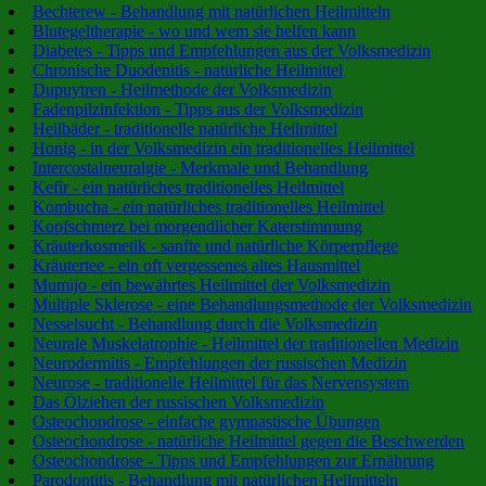
Bechterew - Behandlung mit natürlichen Heilmitteln
Blutegeltherapie - wo und wem sie helfen kann
Diabetes - Tipps und Empfehlungen aus der Volksmedizin
Chronische Duodenitis - natürliche Heilmittel
Dupuytren - Heilmethode der Volksmedizin
Fadenpilzinfektion - Tipps aus der Volksmedizin
Heilbäder - traditionelle natürliche Heilmittel
Honig - in der Volksmedizin ein traditionelles Heilmittel
Intercostalneuralgie - Merkmale und Behandlung
Kefir - ein natürliches traditionelles Heilmittel
Kombucha - ein natürliches traditionelles Heilmittel
Kopfschmerz bei morgendlicher Katerstimmung
Kräuterkosmetik - sanfte und natürliche Körperpflege
Kräutertee - ein oft vergessenes altes Hausmittel
Mumijo - ein bewährtes Heilmittel der Volksmedizin
Multiple Sklerose - eine Behandlungsmethode der Volksmedizin
Nesselsucht - Behandlung durch die Volksmedizin
Neurale Muskelatrophie - Heilmittel der traditionellen Medizin
Neurodermitis - Empfehlungen der russischen Medizin
Neurose - traditionelle Heilmittel für das Nervensystem
Das Ölziehen der russischen Volksmedizin
Osteochondrose - einfache gymnastische Übungen
Osteochondrose - natürliche Heilmittel gegen die Beschwerden
Osteochondrose - Tipps und Empfehlungen zur Ernährung
Parodontitis - Behandlung mit natürlichen Heilmitteln