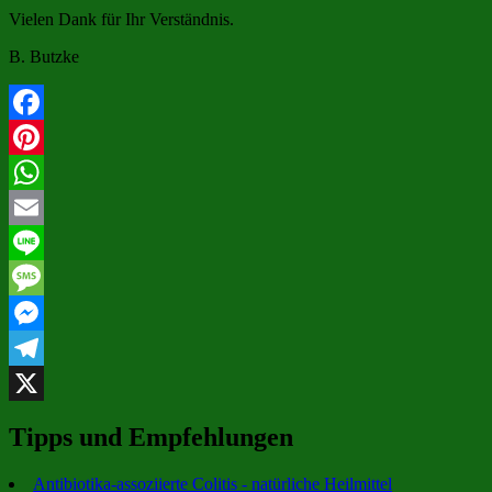
Vielen Dank für Ihr Verständnis.
B. Butzke
Facebook
Pinterest
WhatsApp
Email
Line
Message
Messenger
Telegram
X
Tipps und Empfehlungen
Antibiotika-assoziierte Colitis - natürliche Heilmittel