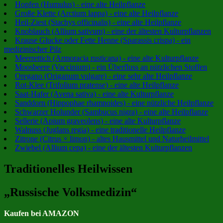
Hopfen (Humulus) - eine alte Heilpflanze
Große Klette (Arctium lappa) - eine alte Heilpflanze
Heil-Ziest (Stachys officinalis) - eine alte Heilpflanze
Knoblauch (Allium sativum) - eine der ältesten Kulturpflanzen
Krause Glucke oder Fette Henne (Sparassis crispa) - ein
medizinischer Pilz
Meerrettich (Armoracia rusticana) - eine alte Kulturpflanze
Moosbeere (Vaccinium) - ein Überfluss an nützlichen Stoffen
Oregano (Origanum vulgare) - eine sehr alte Heilpflanze
Rot-Klee (Trifolium pratense) - eine alte Heilpflanze
Saat-Hafer (Avena sativa) - eine alte Kulturpflanze
Sanddorn (Hippophae rhamnoides) - eine nützliche Heilpflanze
Schwarzer Holunder (Sambucus nigra) - eine alte Heilpflanze
Sellerie (Apium graveolens) - eine alte Kulturpflanze
Walnuss (Juglans regia) - eine traditionelle Heilpflanze
Zitrone (Citrus × limon) - altes Hausmittel und Naturheilmittel
Zwiebel (Allium cepa) - eine der ältesten Kulturpflanzen
Traditionelles Heilwissen
„Russische Volksmedizin“
Kaufen bei AMAZON