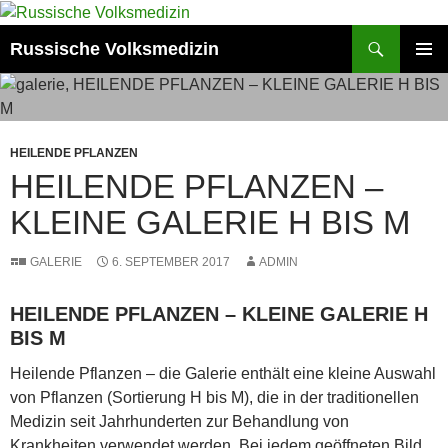
Zum
Inhalt
Suchen
Russische Volksmedizin
springen
PRIMÄR
MENÜ
HEILENDE PFLANZEN
HEILENDE PFLANZEN –
KLEINE GALERIE H BIS M
GALERIE
6. SEPTEMBER 2017
ADMIN
HEILENDE PFLANZEN – KLEINE GALERIE H
BIS M
Heilende Pflanzen – die Galerie enthält eine kleine Auswahl
von Pflanzen (Sortierung H bis M), die in der traditionellen
Medizin seit Jahrhunderten zur Behandlung von
Krankheiten verwendet werden. Bei jedem geöffneten Bild