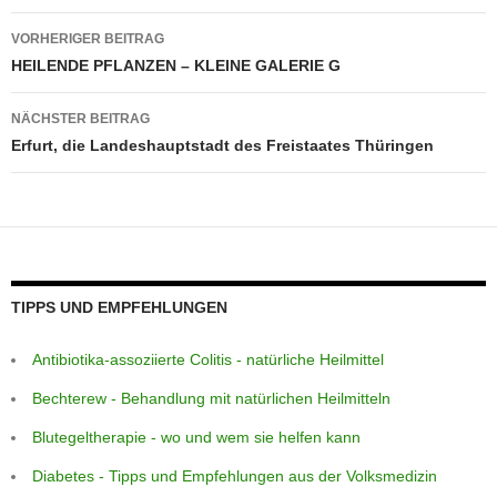
o
p
e
g
m
Beitragsnavigation
VORHERIGER BEITRAG
o
p
er
HEILENDE PFLANZEN – KLEINE GALERIE G
k
NÄCHSTER BEITRAG
Erfurt, die Landeshauptstadt des Freistaates Thüringen
TIPPS UND EMPFEHLUNGEN
Antibiotika-assoziierte Colitis - natürliche Heilmittel
Bechterew - Behandlung mit natürlichen Heilmitteln
Blutegeltherapie - wo und wem sie helfen kann
Diabetes - Tipps und Empfehlungen aus der Volksmedizin