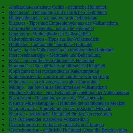
Antibiotika-assoziierte Colitis - natürliche Heilmittel
Bechterew - Behandlung mit natürlichen Heilmitteln
Blutegeltherapie - wo und wem sie helfen kann
Diabetes - Tipps und Empfehlungen aus der Volksmedizin
Chronische Duodenitis - natürliche Heilmittel
Dupuytren - Heilmethode der Volksmedizin
Fadenpilzinfektion - Tipps aus der Volksmedizin
Heilbäder - traditionelle natürliche Heilmittel
Honig - in der Volksmedizin ein traditionelles Heilmittel
Intercostalneuralgie - Merkmale und Behandlung
Kefir - ein natürliches traditionelles Heilmittel
Kombucha - ein natürliches traditionelles Heilmittel
Kopfschmerz bei morgendlicher Katerstimmung
Kräuterkosmetik - sanfte und natürliche Körperpflege
Kräutertee - ein oft vergessenes altes Hausmittel
Mumijo - ein bewährtes Heilmittel der Volksmedizin
Multiple Sklerose - eine Behandlungsmethode der Volksmedizin
Nesselsucht - Behandlung durch die Volksmedizin
Neurale Muskelatrophie - Heilmittel der traditionellen Medizin
Neurodermitis - Empfehlungen der russischen Medizin
Neurose - traditionelle Heilmittel für das Nervensystem
Das Ölziehen der russischen Volksmedizin
Osteochondrose - einfache gymnastische Übungen
Osteochondrose - natürliche Heilmittel gegen die Beschwerden