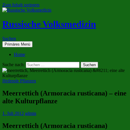
Zum Inhalt springen
Russische Volksmedizin
Suchen
Primäres Menü
Home
Suche nach:
Heilende Pflanzen
Meerrettich (Armoracia rusticana) – eine
alte Kulturpflanze
1. Juli 2012
admin
Meerrettich (Armoracia rusticana)