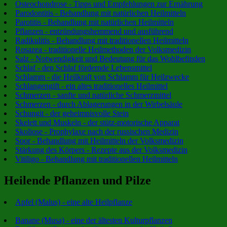
Osteochondrose - Tipps und Empfehlungen zur Ernährung
Parodontitis - Behandlung mit natürlichen Heilmitteln
Parotitis - Behandlung mit natürlichen Heilmitteln
Pflanzen - entzündungshemmend und ausführend
Radikulitis - Behandlung mit traditionellen Heilmitteln
Rosazea - traditionelle Heilmethoden der Volksmedizin
Salz - Notwendigkeit und Bedeutung für das Wohlbefinden
Schlaf - den Schlaf fördernde Lebensmittel
Schlamm - die Heilkraft von Schlamm für Heilzwecke
Schlangengift - ein altes traditionelles Heilmittel
Schmerzen - sanfte und natürliche Schmerzmittel
Schmerzen - durch Ablagerungen in der Wirbelsäule
Schungit - der geheimnisvolle Stein
Skelett und Muskeln - der stütz-motorische Apparat
Skoliose - Prophylaxe nach der russischen Medizin
Soor - Behandlung mit Heilmitteln der Volksmedizin
Stärkung des Körpers - Rezepte aus der Volksmedizin
Vitiligo - Behandlung mit traditionellen Heilmitteln
Heilende Pflanzen und Pilze
Apfel (Malus) - eine alte Heilpflanze
Banane (Musa) - eine der ältesten Kulturpflanzen