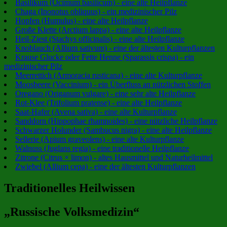
Basilikum (Ocimum basilicum) - eine alte Heilpflanze
Chaga (Inonotus obliquus) - ein medizinischer Pilz
Hopfen (Humulus) - eine alte Heilpflanze
Große Klette (Arctium lappa) - eine alte Heilpflanze
Heil-Ziest (Stachys officinalis) - eine alte Heilpflanze
Knoblauch (Allium sativum) - eine der ältesten Kulturpflanzen
Krause Glucke oder Fette Henne (Sparassis crispa) - ein
medizinischer Pilz
Meerrettich (Armoracia rusticana) - eine alte Kulturpflanze
Moosbeere (Vaccinium) - ein Überfluss an nützlichen Stoffen
Oregano (Origanum vulgare) - eine sehr alte Heilpflanze
Rot-Klee (Trifolium pratense) - eine alte Heilpflanze
Saat-Hafer (Avena sativa) - eine alte Kulturpflanze
Sanddorn (Hippophae rhamnoides) - eine nützliche Heilpflanze
Schwarzer Holunder (Sambucus nigra) - eine alte Heilpflanze
Sellerie (Apium graveolens) - eine alte Kulturpflanze
Walnuss (Juglans regia) - eine traditionelle Heilpflanze
Zitrone (Citrus × limon) - altes Hausmittel und Naturheilmittel
Zwiebel (Allium cepa) - eine der ältesten Kulturpflanzen
Traditionelles Heilwissen
„Russische Volksmedizin“