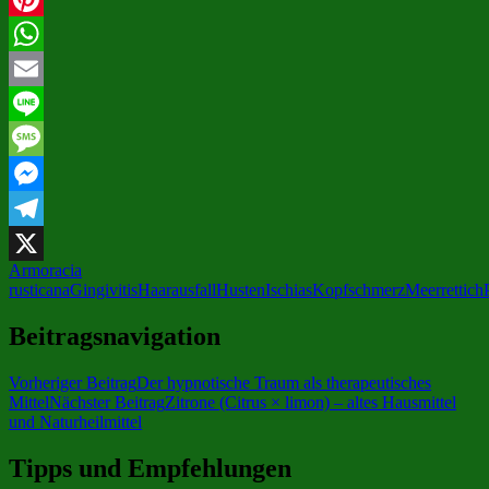
Pinterest
WhatsApp
Email
Line
Message
Messenger
Telegram
Armoracia
X
rusticana
Gingivitis
Haarausfall
Husten
Ischias
Kopfschmerz
Meerrettich
Beitragsnavigation
Vorheriger Beitrag
Der hypnotische Traum als therapeutisches
Mittel
Nächster Beitrag
Zitrone (Citrus × limon) – altes Hausmittel
und Naturheilmittel
Tipps und Empfehlungen