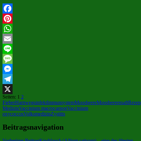
Facebook
Pinterest
WhatsApp
Email
Line
Message
Messenger
Telegram
Seiten:
1
2
X
Fieber
Harnwegsinfekt
Immunsystem
Moosbeere
Moosbeerensaft
Rezep
Medizin
Vaccinium macrocarpon
Vaccinium
oxycoccos
Volksmedizin
Zystitis
Beitragsnavigation
Vorheriger Beitrag
Knoblauch (Allium sativum) – eine der ältesten