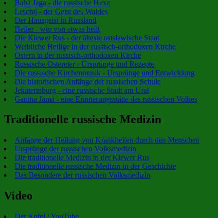
Baba Jaga - die russische Hexe
Leschij - der Geist des Waldes
Der Hausgeist in Russland
Heiler - wer von etwas heilt
Die Kiewer Rus - der älteste ostslawische Staat
Weibliche Heilige in der russisch-orthodoxen Kirche
Ostern in der russisch-orthodoxen Kirche
Russische Ostereier - Ursprünge und Rezepte
Die russische Kirchenmusik - Ursprünge und Entwicklung
Die historischen Anfänge der russischen Schule
Jekaterinburg - eine russische Stadt am Ural
Ganina Jama - eine Erinnerungsstätte des russischen Volkes
Traditionelle russische Medizin
Anfänge der Heilung von Krankheiten durch den Menschen
Ursprünge der russischen Volksmedizin
Die traditionelle Medizin in der Kiewer Rus
Die traditionelle russische Medizin in der Geschichte
Das Besondere der russischen Volksmedizin
Video
Der Apfel / YouTube