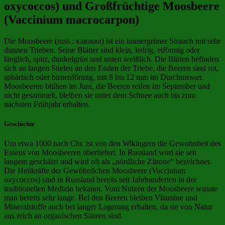
oxycoccos) und Großfrüchtige Moosbeere
(Vaccinium macrocarpon)
Die Moosbeere (russ.: клюква) ist ein immergrüner Strauch mit sehr
dünnen Trieben. Seine Blätter sind klein, ledrig, eiförmig oder
länglich, spitz, dunkelgrün und unten weißlich. Die Blüten befinden
sich an langen Stielen an den Enden der Triebe, die Beeren sind rot,
sphärisch oder birnenförmig, mit 8 bis 12 mm im Durchmesser.
Moosbeeren blühen im Juni, die Beeren reifen im September und
nicht gesammelt, bleiben sie unter dem Schnee auch bis zum
nächsten Frühjahr erhalten.
Geschichte
Um etwa 1000 nach Chr. ist von den Wikingern die Gewohnheit des
Essens von Moosbeeren überliefert. In Russland wird sie seit
langem geschätzt und wird oft als „nördliche Zitrone“ bezeichnet.
Die Heilkräfte der Gewöhnlichen Moosbeere (Vaccinium
oxycoccos) sind in Russland bereits seit Jahrhunderten in der
traditionellen Medizin bekannt. Vom Nutzen der Moosbeere wusste
man bereits sehr lange. Bei den Beeren bleiben Vitamine und
Mineralstoffe auch bei langer Lagerung erhalten, da sie von Natur
aus reich an organischen Säuren sind.