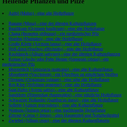
Heilende Pflanzen und Pilze
Apfel (Malus) - eine alte Heilpflanze
Banane (Musa) - eine der ältesten Kulturpflanzen
Basilikum (Ocimum basilicum) - eine alte Heilpflanze
Chaga (Inonotus obliquus) - ein medizinischer Pilz
Hopfen (Humulus) - eine alte Heilpflanze
Große Klette (Arctium lappa) - eine alte Heilpflanze
Heil-Ziest (Stachys officinalis) - eine alte Heilpflanze
Knoblauch (Allium sativum) - eine der ältesten Kulturpflanzen
Krause Glucke oder Fette Henne (Sparassis crispa) - ein
medizinischer Pilz
Meerrettich (Armoracia rusticana) - eine alte Kulturpflanze
Moosbeere (Vaccinium) - ein Überfluss an nützlichen Stoffen
Oregano (Origanum vulgare) - eine sehr alte Heilpflanze
Rot-Klee (Trifolium pratense) - eine alte Heilpflanze
Saat-Hafer (Avena sativa) - eine alte Kulturpflanze
Sanddorn (Hippophae rhamnoides) - eine nützliche Heilpflanze
Schwarzer Holunder (Sambucus nigra) - eine alte Heilpflanze
Sellerie (Apium graveolens) - eine alte Kulturpflanze
Walnuss (Juglans regia) - eine traditionelle Heilpflanze
Zitrone (Citrus × limon) - altes Hausmittel und Naturheilmittel
Zwiebel (Allium cepa) - eine der ältesten Kulturpflanzen