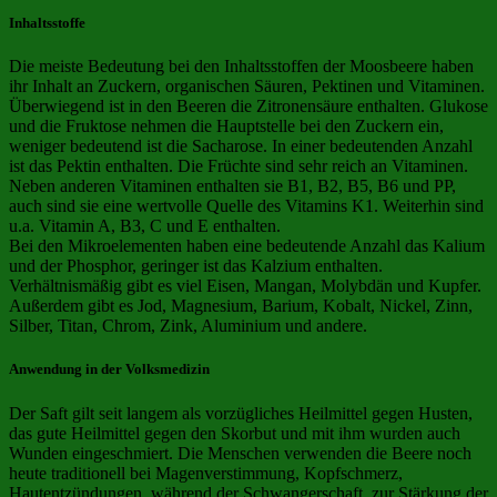
Inhaltsstoffe
Die meiste Bedeutung bei den Inhaltsstoffen der Moosbeere haben
ihr Inhalt an Zuckern, organischen Säuren, Pektinen und Vitaminen.
Überwiegend ist in den Beeren die Zitronensäure enthalten. Glukose
und die Fruktose nehmen die Hauptstelle bei den Zuckern ein,
weniger bedeutend ist die Sacharose. In einer bedeutenden Anzahl
ist das Pektin enthalten. Die Früchte sind sehr reich an Vitaminen.
Neben anderen Vitaminen enthalten sie B1, B2, B5, B6 und PP,
auch sind sie eine wertvolle Quelle des Vitamins K1. Weiterhin sind
u.a. Vitamin A, B3, C und E enthalten.
Bei den Mikroelementen haben eine bedeutende Anzahl das Kalium
und der Phosphor, geringer ist das Kalzium enthalten.
Verhältnismäßig gibt es viel Eisen, Mangan, Molybdän und Kupfer.
Außerdem gibt es Jod, Magnesium, Barium, Kobalt, Nickel, Zinn,
Silber, Titan, Chrom, Zink, Aluminium und andere.
Anwendung in der Volksmedizin
Der Saft gilt seit langem als vorzügliches Heilmittel gegen Husten,
das gute Heilmittel gegen den Skorbut und mit ihm wurden auch
Wunden eingeschmiert. Die Menschen verwenden die Beere noch
heute traditionell bei Magenverstimmung, Kopfschmerz,
Hautentzündungen, während der Schwangerschaft, zur Stärkung der