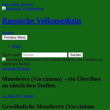
Zum Inhalt springen
Russische Volksmedizin
Suchen
Primäres Menü
Home
Suche nach:
Heilende Pflanzen
Moosbeere (Vaccinium) – ein Überfluss
an nützlichen Stoffen
14. Mai 2012
admin
Gewöhnliche Moosbeere (Vaccinium