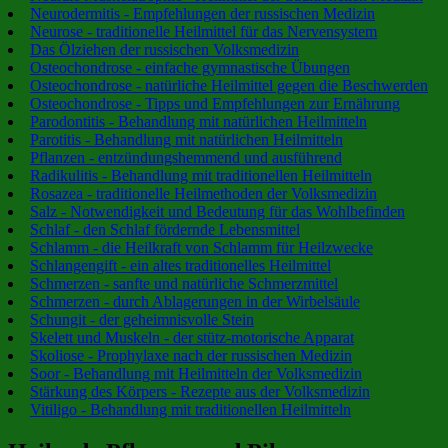
Neurodermitis - Empfehlungen der russischen Medizin
Neurose - traditionelle Heilmittel für das Nervensystem
Das Ölziehen der russischen Volksmedizin
Osteochondrose - einfache gymnastische Übungen
Osteochondrose - natürliche Heilmittel gegen die Beschwerden
Osteochondrose - Tipps und Empfehlungen zur Ernährung
Parodontitis - Behandlung mit natürlichen Heilmitteln
Parotitis - Behandlung mit natürlichen Heilmitteln
Pflanzen - entzündungshemmend und ausführend
Radikulitis - Behandlung mit traditionellen Heilmitteln
Rosazea - traditionelle Heilmethoden der Volksmedizin
Salz - Notwendigkeit und Bedeutung für das Wohlbefinden
Schlaf - den Schlaf fördernde Lebensmittel
Schlamm - die Heilkraft von Schlamm für Heilzwecke
Schlangengift - ein altes traditionelles Heilmittel
Schmerzen - sanfte und natürliche Schmerzmittel
Schmerzen - durch Ablagerungen in der Wirbelsäule
Schungit - der geheimnisvolle Stein
Skelett und Muskeln - der stütz-motorische Apparat
Skoliose - Prophylaxe nach der russischen Medizin
Soor - Behandlung mit Heilmitteln der Volksmedizin
Stärkung des Körpers - Rezepte aus der Volksmedizin
Vitiligo - Behandlung mit traditionellen Heilmitteln