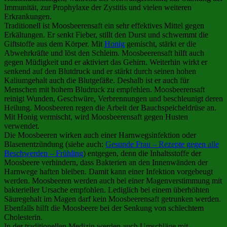
Immunität, zur Prophylaxe der Zystitis und vielen weiteren
Erkrankungen.
Traditionell ist Moosbeerensaft ein sehr effektives Mittel gegen
Erkältungen. Er senkt Fieber, stillt den Durst und schwemmt die
Giftstoffe aus dem Körper. Mit
Honig
gemischt, stärkt er die
Abwehrkräfte und löst den Schleim. Moosbeerensaft hilft auch
gegen Müdigkeit und er aktiviert das Gehirn. Weiterhin wirkt er
senkend auf den Blutdruck und er stärkt durch seinen hohen
Kaliumgehalt auch die Blutgefäße. Deshalb ist er auch für
Menschen mit hohem Bludruck zu empfehlen. Moosbeerensaft
reinigt Wunden, Geschwüre, Verbrennungen und beschleunigt deren
Heilung. Moosbeeren regen die Arbeit der Bauchspeicheldrüse an.
Mit Honig vermischt, wird Moosbeerensaft gegen Husten
verwendet.
Die Moosbeeren wirken auch einer Harnwegsinfektion oder
Blasenentzündung (siehe auch:
Gesunde Frau – Rezepte gegen alle
Beschwerden – Frühling
) entgegen, denn die Inhaltsstoffe der
Moosbeere verhindern, dass Bakterien an den Innenwänden der
Harnwege haften bleiben. Damit kann einer Infektion vorgebeugt
werden. Moosbeeren werden auch bei einer Magenverstimmung mit
bakterieller Ursache empfohlen. Lediglich bei einem überhöhten
Säuregehalt im Magen darf kein Moosbeerensaft getrunken werden.
Ebenfalls hilft die Moosbeere bei der Senkung von schlechtem
Cholesterin.
In der traditionellen Medizin werden auch Umschläge mit