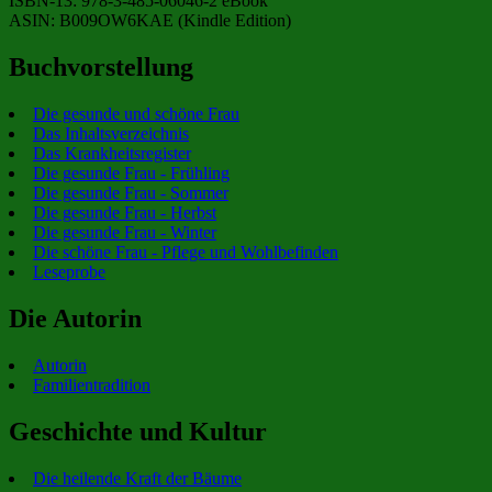
ISBN-13: 978-3-485-06046-2 eBook
ASIN: B009OW6KAE (Kindle Edition)
Buchvorstellung
Die gesunde und schöne Frau
Das Inhaltsverzeichnis
Das Krankheitsregister
Die gesunde Frau - Frühling
Die gesunde Frau - Sommer
Die gesunde Frau - Herbst
Die gesunde Frau - Winter
Die schöne Frau - Pflege und Wohlbefinden
Leseprobe
Die Autorin
Autorin
Familientradition
Geschichte und Kultur
Die heilende Kraft der Bäume