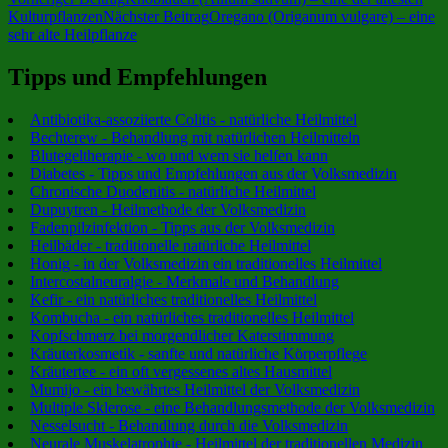
Kulturpflanzen
Nächster Beitrag
Oregano (Origanum vulgare) – eine
sehr alte Heilpflanze
Tipps und Empfehlungen
Antibiotika-assoziierte Colitis - natürliche Heilmittel
Bechterew - Behandlung mit natürlichen Heilmitteln
Blutegeltherapie - wo und wem sie helfen kann
Diabetes - Tipps und Empfehlungen aus der Volksmedizin
Chronische Duodenitis - natürliche Heilmittel
Dupuytren - Heilmethode der Volksmedizin
Fadenpilzinfektion - Tipps aus der Volksmedizin
Heilbäder - traditionelle natürliche Heilmittel
Honig - in der Volksmedizin ein traditionelles Heilmittel
Intercostalneuralgie - Merkmale und Behandlung
Kefir - ein natürliches traditionelles Heilmittel
Kombucha - ein natürliches traditionelles Heilmittel
Kopfschmerz bei morgendlicher Katerstimmung
Kräuterkosmetik - sanfte und natürliche Körperpflege
Kräutertee - ein oft vergessenes altes Hausmittel
Mumijo - ein bewährtes Heilmittel der Volksmedizin
Multiple Sklerose - eine Behandlungsmethode der Volksmedizin
Nesselsucht - Behandlung durch die Volksmedizin
Neurale Muskelatrophie - Heilmittel der traditionellen Medizin