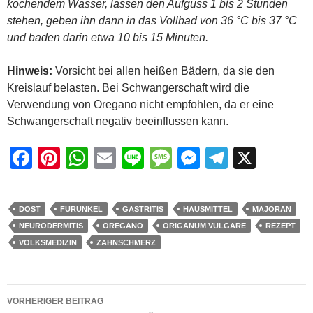
kochendem Wasser, lassen den Aufguss 1 bis 2 Stunden
stehen, geben ihn dann in das Vollbad von 36 °C bis 37 °C
und baden darin etwa 10 bis 15 Minuten.
Hinweis:
Vorsicht bei allen heißen Bädern, da sie den
Kreislauf belasten. Bei Schwangerschaft wird die
Verwendung von Oregano nicht empfohlen, da er eine
Schwangerschaft negativ beeinflussen kann.
F
Pi
W
E
Li
M
M
T
X
a
nt
h
m
n
e
e
el
c
er
at
ail
e
ss
ss
e
DOST
FURUNKEL
GASTRITIS
HAUSMITTEL
MAJORAN
e
e
s
a
e
gr
NEURODERMITIS
OREGANO
ORIGANUM VULGARE
REZEPT
b
st
A
g
n
a
VOLKSMEDIZIN
ZAHNSCHMERZ
o
p
e
g
m
o
p
er
Beitragsnavigation
VORHERIGER BEITRAG