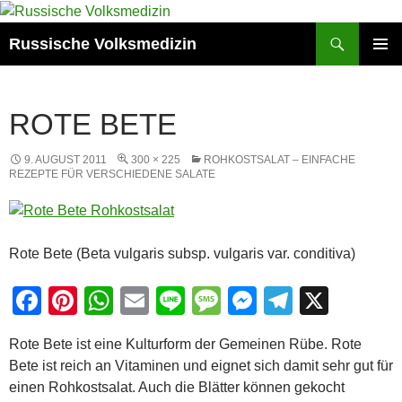
Zum
Inhalt
Suchen
Russische Volksmedizin
springen
PRIMÄR
MENÜ
ROTE BETE
9. AUGUST 2011
300 × 225
ROHKOSTSALAT – EINFACHE
REZEPTE FÜR VERSCHIEDENE SALATE
Rote Bete (Beta vulgaris subsp. vulgaris var. conditiva)
F
Pi
W
E
Li
M
M
T
X
a
nt
h
m
n
e
e
el
Rote Bete ist eine Kulturform der Gemeinen Rübe. Rote
c
er
at
ail
e
ss
ss
e
Bete ist reich an Vitaminen und eignet sich damit sehr gut für
e
e
s
a
e
gr
einen Rohkostsalat. Auch die Blätter können gekocht