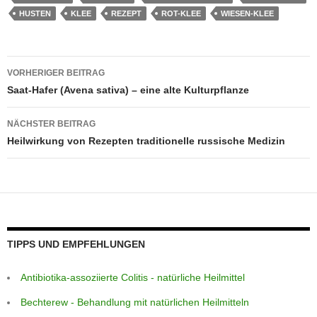
e
e
s
a
e
gr
HUSTEN
KLEE
REZEPT
ROT-KLEE
WIESEN-KLEE
b
st
A
g
n
a
o
p
e
g
m
Beitragsnavigation
VORHERIGER BEITRAG
o
p
er
Saat-Hafer (Avena sativa) – eine alte Kulturpflanze
k
NÄCHSTER BEITRAG
Heilwirkung von Rezepten traditionelle russische Medizin
TIPPS UND EMPFEHLUNGEN
Antibiotika-assoziierte Colitis - natürliche Heilmittel
Bechterew - Behandlung mit natürlichen Heilmitteln