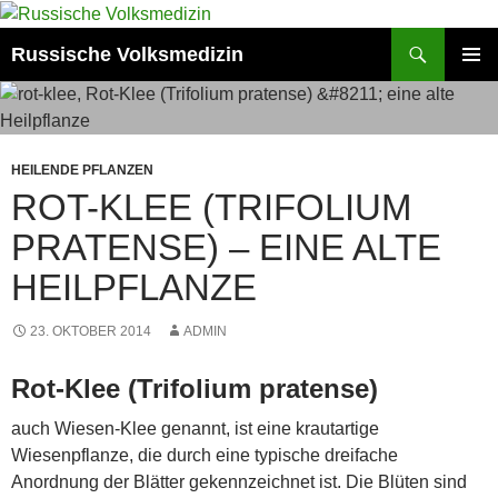
Zum
Inhalt
Suchen
Russische Volksmedizin
springen
PRIMÄR
MENÜ
HEILENDE PFLANZEN
ROT-KLEE (TRIFOLIUM
PRATENSE) – EINE ALTE
HEILPFLANZE
23. OKTOBER 2014
ADMIN
Rot-Klee (Trifolium pratense)
auch Wiesen-Klee genannt, ist eine krautartige
Wiesenpflanze, die durch eine typische dreifache
Anordnung der Blätter gekennzeichnet ist. Die Blüten sind