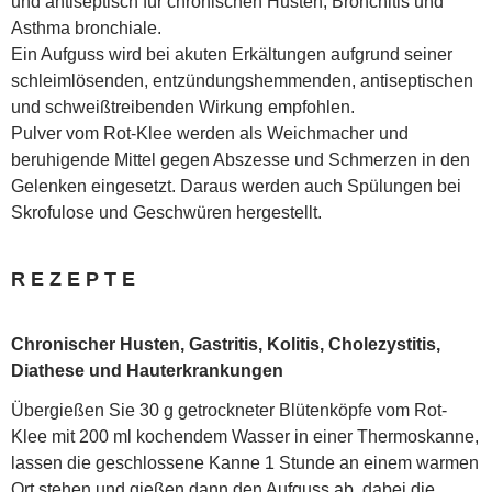
und antiseptisch für chronischen Husten, Bronchitis und
Asthma bronchiale.
Ein Aufguss wird bei akuten Erkältungen aufgrund seiner
schleimlösenden, entzündungshemmenden, antiseptischen
und schweißtreibenden Wirkung empfohlen.
Pulver vom Rot-Klee werden als Weichmacher und
beruhigende Mittel gegen Abszesse und Schmerzen in den
Gelenken eingesetzt. Daraus werden auch Spülungen bei
Skrofulose und Geschwüren hergestellt.
R E Z E P T E
Chronischer Husten, Gastritis, Kolitis, Cholezystitis,
Diathese und Hauterkrankungen
Übergießen Sie 30 g getrockneter Blütenköpfe vom Rot-
Klee mit 200 ml kochendem Wasser in einer Thermoskanne,
lassen die geschlossene Kanne 1 Stunde an einem warmen
Ort stehen und gießen dann den Aufguss ab, dabei die