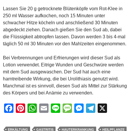
Lassen Sie 20 g getrocknete Blütenköpfe vom Rot-Klee in
250 ml Wasser aufkochen, noch 15 Minuten unter
schwacher Hitze köcheln und anschließend 30 Minuten
abgedeckt ziehen. Danach gießen Sie den Sud ab, dabei
die Flüssigkeit abtropfen lassen. Davon werden 3 bis 4-mal
täglich 50 ml 30 Minuten vor den Mahlzeiten eingenommen.
Bei Verbrennungen und Erfrierungen wird dieser Sud als
Lotion verwendet. Eitrige Wunden und Geschwüre werden
mit dem Sud ausgewaschen. Der Sud hat auch eine
harntreibende Wirkung, die bei Urolithiasis genutzt wird.
Manchmal ist es sinnvoll, diesen Sud als Mittel zur Stärkung
des Körpers und bei Anämie zu verwenden.
F
Pi
W
E
Li
M
M
T
X
a
nt
h
m
n
e
e
el
c
er
at
ail
e
ss
ss
e
ERKÄLTUNG
GASTRITIS
HAUTERKRANKUNG
HEILPFLANZE