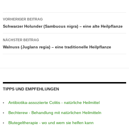
o
p
e
g
m
o
p
er
Beitragsnavigation
VORHERIGER BEITRAG
k
Schwarzer Holunder (Sambucus nigra) – eine alte Heilpflanze
NÄCHSTER BEITRAG
Walnuss (Juglans regia) – eine traditionelle Heilpflanze
TIPPS UND EMPFEHLUNGEN
Antibiotika-assoziierte Colitis - natürliche Heilmittel
Bechterew - Behandlung mit natürlichen Heilmitteln
Blutegeltherapie - wo und wem sie helfen kann