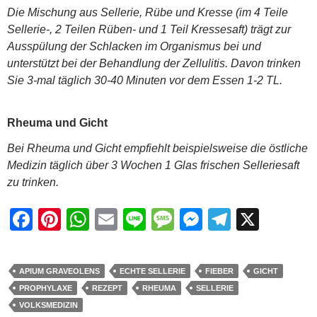
Die Mischung aus Sellerie, Rübe und Kresse (im 4 Teile
Sellerie-, 2 Teilen Rüben- und 1 Teil Kressesaft) trägt zur
Ausspülung der Schlacken im Organismus bei und
unterstützt bei der Behandlung der Zellulitis. Davon trinken
Sie 3-mal täglich 30-40 Minuten vor dem Essen 1-2 TL.
Rheuma und Gicht
Bei
Rheuma
und Gicht empfiehlt beispielsweise die östliche
Medizin täglich über 3 Wochen 1 Glas frischen Selleriesaft
zu trinken.
F
Pi
W
E
Li
M
M
T
X
a
nt
h
m
n
e
e
el
c
er
at
ail
e
ss
ss
e
APIUM GRAVEOLENS
ECHTE SELLERIE
FIEBER
GICHT
e
e
s
a
e
gr
PROPHYLAXE
REZEPT
RHEUMA
SELLERIE
b
st
A
g
n
a
VOLKSMEDIZIN