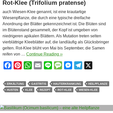
Rot-Klee (Trifolium pratense)
auch Wiesen-Klee genannt, ist eine krautartige
Wiesenpflanze, die durch eine typische dreifache
Anordnung der Blätter gekennzeichnet ist. Die Blüten sind
im Blütenstand gesammelt, der Kopf ist umgeben von
niedrigeren apikalen Blättern. Als Mutation treten selten
vierblättrige Kleeblätter auf, die landläufig als Glücksbringer
gelten. Rot-Klee blüht von Mai bis September, die Samen
reifen von …
Continue Reading ››
F
Pi
W
E
Li
M
M
T
X
a
nt
h
m
n
e
e
el
c
er
at
ail
e
ss
ss
e
ERKÄLTUNG
GASTRITIS
HAUTERKRANKUNG
HEILPFLANZE
e
e
s
a
e
gr
HUSTEN
KLEE
REZEPT
ROT-KLEE
WIESEN-KLEE
b
st
A
g
n
a
o
p
e
g
m