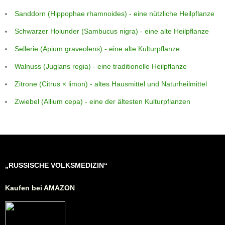
Sanddorn (Hippophae rhamnoides) - eine nützliche Heilpflanze
Schwarzer Holunder (Sambucus nigra) - eine alte Heilpflanze
Sellerie (Apium graveolens) - eine alte Kulturpflanze
Walnuss (Juglans regia) - eine traditionelle Heilpflanze
Zitrone (Citrus × limon) - altes Hausmittel und Naturheilmittel
Zwiebel (Allium cepa) - eine der ältesten Kulturpflanzen
„RUSSISCHE VOLKSMEDIZIN“
Kaufen bei AMAZON