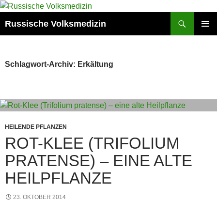
Zum
Inhalt
Suchen
Russische Volksmedizin
springen
PRIMÄR
MENÜ
Schlagwort-Archiv: Erkältung
HEILENDE PFLANZEN
ROT-KLEE (TRIFOLIUM
PRATENSE) – EINE ALTE
HEILPFLANZE
23. OKTOBER 2014