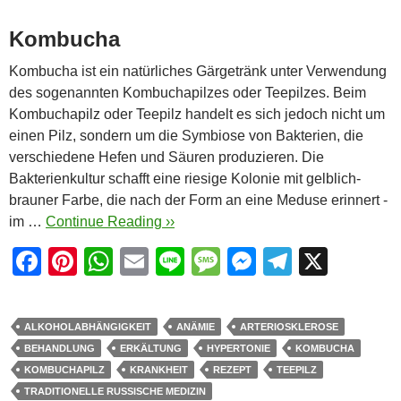
Kombucha
Kombucha ist ein natürliches Gärgetränk unter Verwendung
des sogenannten Kombuchapilzes oder Teepilzes. Beim
Kombuchapilz oder Teepilz handelt es sich jedoch nicht um
einen Pilz, sondern um die Symbiose von Bakterien, die
verschiedene Hefen und Säuren produzieren. Die
Bakterienkultur schafft eine riesige Kolonie mit gelblich-
brauner Farbe, die nach der Form an eine Meduse erinnert -
im …
Continue Reading ››
F
Pi
W
E
Li
M
M
T
X
a
nt
h
m
n
e
e
el
c
er
at
ail
e
ss
ss
e
ALKOHOLABHÄNGIGKEIT
ANÄMIE
ARTERIOSKLEROSE
e
e
s
a
e
gr
BEHANDLUNG
ERKÄLTUNG
HYPERTONIE
KOMBUCHA
b
st
A
g
n
a
KOMBUCHAPILZ
KRANKHEIT
REZEPT
TEEPILZ
TRADITIONELLE RUSSISCHE MEDIZIN