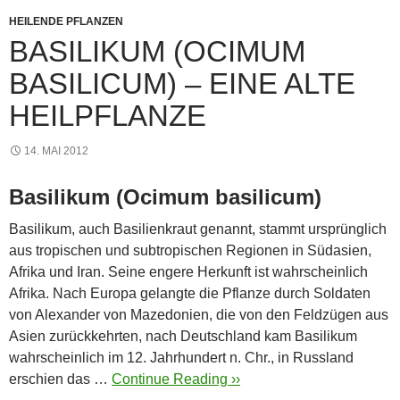
o
p
er
k
HEILENDE PFLANZEN
BASILIKUM (OCIMUM
BASILICUM) – EINE ALTE
HEILPFLANZE
14. MAI 2012
Basilikum (Ocimum basilicum)
Basilikum, auch Basilienkraut genannt, stammt ursprünglich
aus tropischen und subtropischen Regionen in Südasien,
Afrika und Iran. Seine engere Herkunft ist wahrscheinlich
Afrika. Nach Europa gelangte die Pflanze durch Soldaten
von Alexander von Mazedonien, die von den Feldzügen aus
Asien zurückkehrten, nach Deutschland kam Basilikum
wahrscheinlich im 12. Jahrhundert n. Chr., in Russland
erschien das …
Continue Reading ››