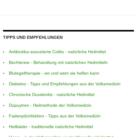
o
p
e
g
m
o
p
er
k
TIPPS UND EMPFEHLUNGEN
Antibiotika-assoziierte Colitis - natürliche Heilmittel
Bechterew - Behandlung mit natürlichen Heilmitteln
Blutegeltherapie - wo und wem sie helfen kann
Diabetes - Tipps und Empfehlungen aus der Volksmedizin
Chronische Duodenitis - natürliche Heilmittel
Dupuytren - Heilmethode der Volksmedizin
Fadenpilzinfektion - Tipps aus der Volksmedizin
Heilbäder - traditionelle natürliche Heilmittel