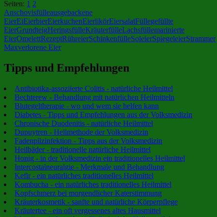
Seiten:
1
2
X
Anschovisfülle
ausgebackene
Eier
Ei
Eierbier
Eierkuchen
Eierlikör
Eiersalat
Fülle
gefüllte
Eier
Grundteig
Heringsfülle
Kräuterfülle
Lachsfülle
marinierte
Eier
Omelett
Rezept
Rühreier
Schinkenfülle
Soleier
Spiegeleier
Strammer
Max
verlorene Eier
Tipps und Empfehlungen
Antibiotika-assoziierte Colitis - natürliche Heilmittel
Bechterew - Behandlung mit natürlichen Heilmitteln
Blutegeltherapie - wo und wem sie helfen kann
Diabetes - Tipps und Empfehlungen aus der Volksmedizin
Chronische Duodenitis - natürliche Heilmittel
Dupuytren - Heilmethode der Volksmedizin
Fadenpilzinfektion - Tipps aus der Volksmedizin
Heilbäder - traditionelle natürliche Heilmittel
Honig - in der Volksmedizin ein traditionelles Heilmittel
Intercostalneuralgie - Merkmale und Behandlung
Kefir - ein natürliches traditionelles Heilmittel
Kombucha - ein natürliches traditionelles Heilmittel
Kopfschmerz bei morgendlicher Katerstimmung
Kräuterkosmetik - sanfte und natürliche Körperpflege
Kräutertee - ein oft vergessenes altes Hausmittel