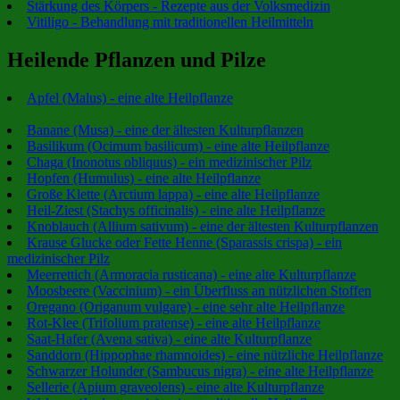
Stärkung des Körpers - Rezepte aus der Volksmedizin
Vitiligo - Behandlung mit traditionellen Heilmitteln
Heilende Pflanzen und Pilze
Apfel (Malus) - eine alte Heilpflanze
Banane (Musa) - eine der ältesten Kulturpflanzen
Basilikum (Ocimum basilicum) - eine alte Heilpflanze
Chaga (Inonotus obliquus) - ein medizinischer Pilz
Hopfen (Humulus) - eine alte Heilpflanze
Große Klette (Arctium lappa) - eine alte Heilpflanze
Heil-Ziest (Stachys officinalis) - eine alte Heilpflanze
Knoblauch (Allium sativum) - eine der ältesten Kulturpflanzen
Krause Glucke oder Fette Henne (Sparassis crispa) - ein
medizinischer Pilz
Meerrettich (Armoracia rusticana) - eine alte Kulturpflanze
Moosbeere (Vaccinium) - ein Überfluss an nützlichen Stoffen
Oregano (Origanum vulgare) - eine sehr alte Heilpflanze
Rot-Klee (Trifolium pratense) - eine alte Heilpflanze
Saat-Hafer (Avena sativa) - eine alte Kulturpflanze
Sanddorn (Hippophae rhamnoides) - eine nützliche Heilpflanze
Schwarzer Holunder (Sambucus nigra) - eine alte Heilpflanze
Sellerie (Apium graveolens) - eine alte Kulturpflanze