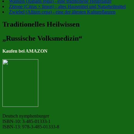
Walnuss (Juglans regia) - eine traditionelle Heilpflanze
Zitrone (Citrus × limon) - altes Hausmittel und Naturheilmittel
Zwiebel (Allium cepa) - eine der ältesten Kulturpflanzen
Traditionelles Heilwissen
„Russische Volksmedizin“
Kaufen bei AMAZON
Deutsch nymphenburger
ISBN-10: 3-485-01333-1
ISBN-13: 978-3-485-01333-8