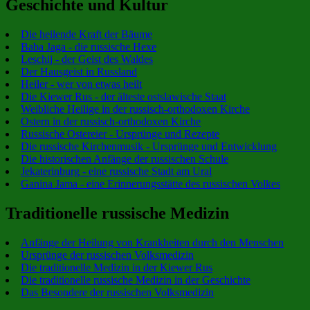
Geschichte und Kultur
Die heilende Kraft der Bäume
Baba Jaga - die russische Hexe
Leschij - der Geist des Waldes
Der Hausgeist in Russland
Heiler - wer von etwas heilt
Die Kiewer Rus - der älteste ostslawische Staat
Weibliche Heilige in der russisch-orthodoxen Kirche
Ostern in der russisch-orthodoxen Kirche
Russische Ostereier - Ursprünge und Rezepte
Die russische Kirchenmusik - Ursprünge und Entwicklung
Die historischen Anfänge der russischen Schule
Jekaterinburg - eine russische Stadt am Ural
Ganina Jama - eine Erinnerungsstätte des russischen Volkes
Traditionelle russische Medizin
Anfänge der Heilung von Krankheiten durch den Menschen
Ursprünge der russischen Volksmedizin
Die traditionelle Medizin in der Kiewer Rus
Die traditionelle russische Medizin in der Geschichte
Das Besondere der russischen Volksmedizin