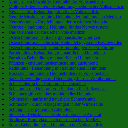
Mumijo - ein bewährtes Heilmittel der Volksmedizin
Multiple Sklerose - eine Behandlungsmethode der Volksmedizin
Nesselsucht - Behandlung durch die Volksmedizin
Neurale Muskelatrophie - Heilmittel der traditionellen Medizin
Neurodermitis - Empfehlungen der russischen Medizin
Neurose - traditionelle Heilmittel für das Nervensystem
Das Ölziehen der russischen Volksmedizin
Osteochondrose - einfache gymnastische Übungen
Osteochondrose - natürliche Heilmittel gegen die Beschwerden
Osteochondrose - Tipps und Empfehlungen zur Ernährung
Parodontitis - Behandlung mit natürlichen Heilmitteln
Parotitis - Behandlung mit natürlichen Heilmitteln
Pflanzen - entzündungshemmend und ausführend
Radikulitis - Behandlung mit traditionellen Heilmitteln
Rosazea - traditionelle Heilmethoden der Volksmedizin
Salz - Notwendigkeit und Bedeutung für das Wohlbefinden
Schlaf - den Schlaf fördernde Lebensmittel
Schlamm - die Heilkraft von Schlamm für Heilzwecke
Schlangengift - ein altes traditionelles Heilmittel
Schmerzen - sanfte und natürliche Schmerzmittel
Schmerzen - durch Ablagerungen in der Wirbelsäule
Schungit - der geheimnisvolle Stein
Skelett und Muskeln - der stütz-motorische Apparat
Skoliose - Prophylaxe nach der russischen Medizin
Soor - Behandlung mit Heilmitteln der Volksmedizin