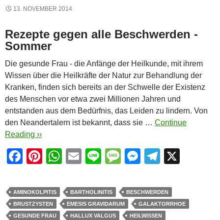
13. NOVEMBER 2014
Rezepte gegen alle Beschwerden -
Sommer
Die gesunde Frau - die Anfänge der Heilkunde, mit ihrem
Wissen über die Heilkräfte der Natur zur Behandlung der
Kranken, finden sich bereits an der Schwelle der Existenz
des Menschen vor etwa zwei Millionen Jahren und
entstanden aus dem Bedürfnis, das Leiden zu lindern. Von
den Neandertalern ist bekannt, dass sie …
Continue
Reading ››
F
Pi
W
E
Li
M
M
T
X
a
nt
h
m
n
e
e
el
c
er
at
ail
e
ss
ss
e
AMINOKOLPITIS
BARTHOLINITIS
BESCHWERDEN
e
e
s
a
e
gr
BRUSTZYSTEN
EMESIS GRAVIDARUM
GALAKTORRHOE
b
st
A
g
n
a
GESUNDE FRAU
HALLUX VALGUS
HEILWISSEN