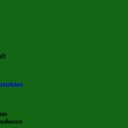
ft
nützlichen
ium
osbeere