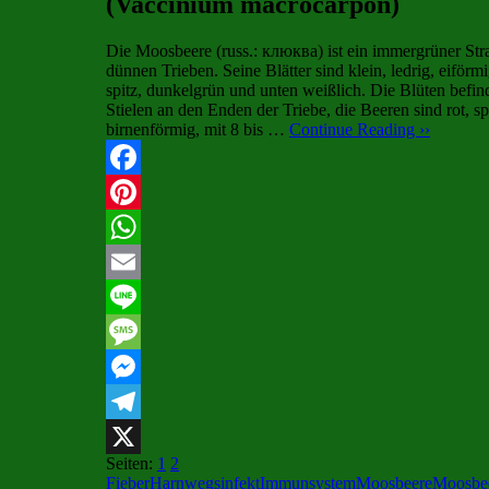
(Vaccinium macrocarpon)
Die Moosbeere (russ.: клюква) ist ein immergrüner Str
dünnen Trieben. Seine Blätter sind klein, ledrig, eiförmi
spitz, dunkelgrün und unten weißlich. Die Blüten befin
Stielen an den Enden der Triebe, die Beeren sind rot, s
birnenförmig, mit 8 bis …
Continue Reading ››
Facebook
Pinterest
WhatsApp
Email
Line
Message
Messenger
Telegram
Seiten:
1
2
X
Fieber
Harnwegsinfekt
Immunsystem
Moosbeere
Moosbee