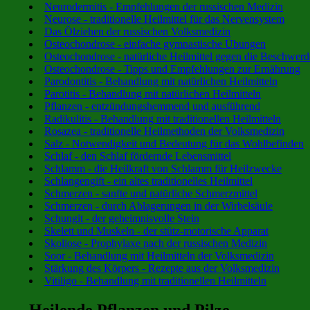
Neurodermitis - Empfehlungen der russischen Medizin
Neurose - traditionelle Heilmittel für das Nervensystem
Das Ölziehen der russischen Volksmedizin
Osteochondrose - einfache gymnastische Übungen
Osteochondrose - natürliche Heilmittel gegen die Beschwer
Osteochondrose - Tipps und Empfehlungen zur Ernährung
Parodontitis - Behandlung mit natürlichen Heilmitteln
Parotitis - Behandlung mit natürlichen Heilmitteln
Pflanzen - entzündungshemmend und ausführend
Radikulitis - Behandlung mit traditionellen Heilmitteln
Rosazea - traditionelle Heilmethoden der Volksmedizin
Salz - Notwendigkeit und Bedeutung für das Wohlbefinden
Schlaf - den Schlaf fördernde Lebensmittel
Schlamm - die Heilkraft von Schlamm für Heilzwecke
Schlangengift - ein altes traditionelles Heilmittel
Schmerzen - sanfte und natürliche Schmerzmittel
Schmerzen - durch Ablagerungen in der Wirbelsäule
Schungit - der geheimnisvolle Stein
Skelett und Muskeln - der stütz-motorische Apparat
Skoliose - Prophylaxe nach der russischen Medizin
Soor - Behandlung mit Heilmitteln der Volksmedizin
Stärkung des Körpers - Rezepte aus der Volksmedizin
Vitiligo - Behandlung mit traditionellen Heilmitteln
Heilende Pflanzen und Pilze