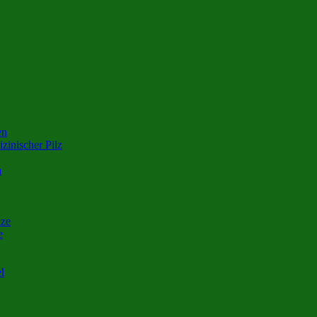
en
zinischer Pilz
n
nze
e
l