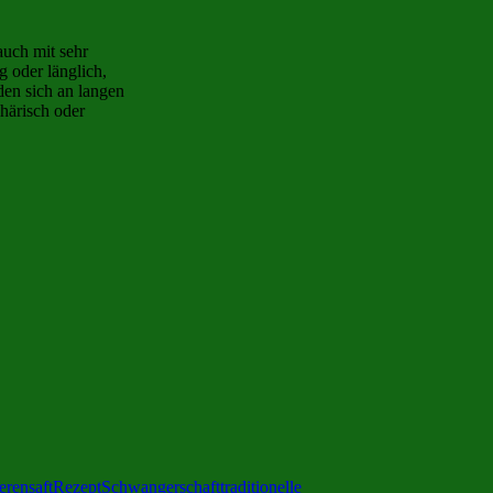
auch mit sehr
g oder länglich,
den sich an langen
phärisch oder
rensaft
Rezept
Schwangerschaft
traditionelle