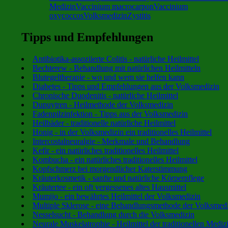
Medizin
Vaccinium macrocarpon
Vaccinium
oxycoccos
Volksmedizin
Zystitis
Tipps und Empfehlungen
Antibiotika-assoziierte Colitis - natürliche Heilmittel
Bechterew - Behandlung mit natürlichen Heilmitteln
Blutegeltherapie - wo und wem sie helfen kann
Diabetes - Tipps und Empfehlungen aus der Volksmedizin
Chronische Duodenitis - natürliche Heilmittel
Dupuytren - Heilmethode der Volksmedizin
Fadenpilzinfektion - Tipps aus der Volksmedizin
Heilbäder - traditionelle natürliche Heilmittel
Honig - in der Volksmedizin ein traditionelles Heilmittel
Intercostalneuralgie - Merkmale und Behandlung
Kefir - ein natürliches traditionelles Heilmittel
Kombucha - ein natürliches traditionelles Heilmittel
Kopfschmerz bei morgendlicher Katerstimmung
Kräuterkosmetik - sanfte und natürliche Körperpflege
Kräutertee - ein oft vergessenes altes Hausmittel
Mumijo - ein bewährtes Heilmittel der Volksmedizin
Multiple Sklerose - eine Behandlungsmethode der Volksmed
Nesselsucht - Behandlung durch die Volksmedizin
Neurale Muskelatrophie - Heilmittel der traditionellen Mediz