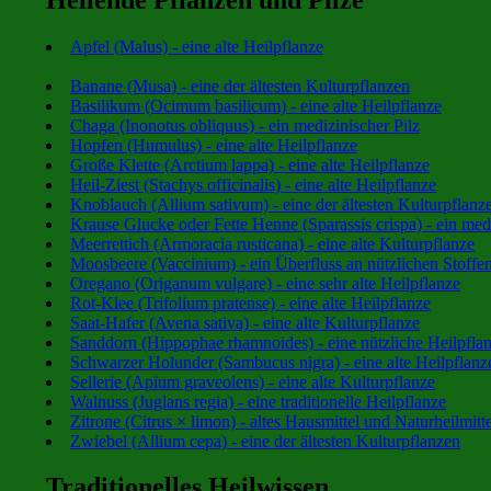
Apfel (Malus) - eine alte Heilpflanze
Banane (Musa) - eine der ältesten Kulturpflanzen
Basilikum (Ocimum basilicum) - eine alte Heilpflanze
Chaga (Inonotus obliquus) - ein medizinischer Pilz
Hopfen (Humulus) - eine alte Heilpflanze
Große Klette (Arctium lappa) - eine alte Heilpflanze
Heil-Ziest (Stachys officinalis) - eine alte Heilpflanze
Knoblauch (Allium sativum) - eine der ältesten Kulturpflanz
Krause Glucke oder Fette Henne (Sparassis crispa) - ein medi
Meerrettich (Armoracia rusticana) - eine alte Kulturpflanze
Moosbeere (Vaccinium) - ein Überfluss an nützlichen Stoffe
Oregano (Origanum vulgare) - eine sehr alte Heilpflanze
Rot-Klee (Trifolium pratense) - eine alte Heilpflanze
Saat-Hafer (Avena sativa) - eine alte Kulturpflanze
Sanddorn (Hippophae rhamnoides) - eine nützliche Heilpfla
Schwarzer Holunder (Sambucus nigra) - eine alte Heilpflanz
Sellerie (Apium graveolens) - eine alte Kulturpflanze
Walnuss (Juglans regia) - eine traditionelle Heilpflanze
Zitrone (Citrus × limon) - altes Hausmittel und Naturheilmitte
Zwiebel (Allium cepa) - eine der ältesten Kulturpflanzen
Traditionelles Heilwissen