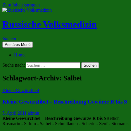
Zum Inhalt springen
Russische Volksmedizin
Suchen
Primäres Menü
Home
Suche nach:
Schlagwort-Archiv: Salbei
Kleine Gewürzfibel
Kleine Gewürzfibel – Beschreibung Gewürze R bis S
5. April 2011
admin
Kleine Gewürzfibel – Beschreibung Gewürze R bis S
Rettich -
Rosmarin - Safran - Salbei - Schnittlauch - Sellerie - Senf - Sternanis