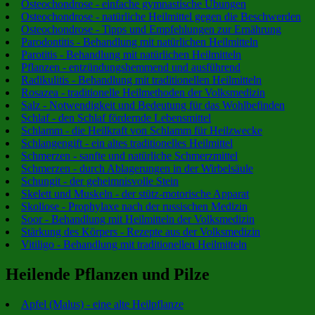
Osteochondrose - einfache gymnastische Übungen
Osteochondrose - natürliche Heilmittel gegen die Beschwerden
Osteochondrose - Tipps und Empfehlungen zur Ernährung
Parodontitis - Behandlung mit natürlichen Heilmitteln
Parotitis - Behandlung mit natürlichen Heilmitteln
Pflanzen - entzündungshemmend und ausführend
Radikulitis - Behandlung mit traditionellen Heilmitteln
Rosazea - traditionelle Heilmethoden der Volksmedizin
Salz - Notwendigkeit und Bedeutung für das Wohlbefinden
Schlaf - den Schlaf fördernde Lebensmittel
Schlamm - die Heilkraft von Schlamm für Heilzwecke
Schlangengift - ein altes traditionelles Heilmittel
Schmerzen - sanfte und natürliche Schmerzmittel
Schmerzen - durch Ablagerungen in der Wirbelsäule
Schungit - der geheimnisvolle Stein
Skelett und Muskeln - der stütz-motorische Apparat
Skoliose - Prophylaxe nach der russischen Medizin
Soor - Behandlung mit Heilmitteln der Volksmedizin
Stärkung des Körpers - Rezepte aus der Volksmedizin
Vitiligo - Behandlung mit traditionellen Heilmitteln
Heilende Pflanzen und Pilze
Apfel (Malus) - eine alte Heilpflanze