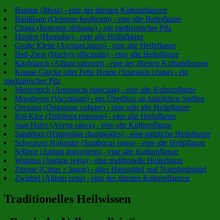
Banane (Musa) - eine der ältesten Kulturpflanzen
Basilikum (Ocimum basilicum) - eine alte Heilpflanze
Chaga (Inonotus obliquus) - ein medizinischer Pilz
Hopfen (Humulus) - eine alte Heilpflanze
Große Klette (Arctium lappa) - eine alte Heilpflanze
Heil-Ziest (Stachys officinalis) - eine alte Heilpflanze
Knoblauch (Allium sativum) - eine der ältesten Kulturpflanzen
Krause Glucke oder Fette Henne (Sparassis crispa) - ein
medizinischer Pilz
Meerrettich (Armoracia rusticana) - eine alte Kulturpflanze
Moosbeere (Vaccinium) - ein Überfluss an nützlichen Stoffen
Oregano (Origanum vulgare) - eine sehr alte Heilpflanze
Rot-Klee (Trifolium pratense) - eine alte Heilpflanze
Saat-Hafer (Avena sativa) - eine alte Kulturpflanze
Sanddorn (Hippophae rhamnoides) - eine nützliche Heilpflanze
Schwarzer Holunder (Sambucus nigra) - eine alte Heilpflanze
Sellerie (Apium graveolens) - eine alte Kulturpflanze
Walnuss (Juglans regia) - eine traditionelle Heilpflanze
Zitrone (Citrus × limon) - altes Hausmittel und Naturheilmittel
Zwiebel (Allium cepa) - eine der ältesten Kulturpflanzen
Traditionelles Heilwissen