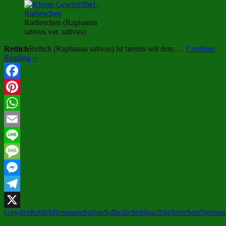
Radieschen (Raphanus
sativus var. sativus)
Rettich
Rettich (Raphanus sativus) ist bereits seit dem …
Continue
Reading ››
Facebook
Pinterest
WhatsApp
Email
Line
Message
Messenger
Telegram
Gewürz
Rettich
Rosmarin
Safran
Salbei
Schnittlauch
Sellerie
Senf
Sternan
X