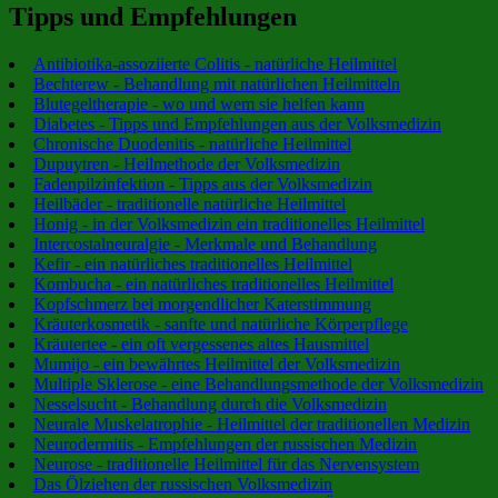
Tipps und Empfehlungen
Antibiotika-assoziierte Colitis - natürliche Heilmittel
Bechterew - Behandlung mit natürlichen Heilmitteln
Blutegeltherapie - wo und wem sie helfen kann
Diabetes - Tipps und Empfehlungen aus der Volksmedizin
Chronische Duodenitis - natürliche Heilmittel
Dupuytren - Heilmethode der Volksmedizin
Fadenpilzinfektion - Tipps aus der Volksmedizin
Heilbäder - traditionelle natürliche Heilmittel
Honig - in der Volksmedizin ein traditionelles Heilmittel
Intercostalneuralgie - Merkmale und Behandlung
Kefir - ein natürliches traditionelles Heilmittel
Kombucha - ein natürliches traditionelles Heilmittel
Kopfschmerz bei morgendlicher Katerstimmung
Kräuterkosmetik - sanfte und natürliche Körperpflege
Kräutertee - ein oft vergessenes altes Hausmittel
Mumijo - ein bewährtes Heilmittel der Volksmedizin
Multiple Sklerose - eine Behandlungsmethode der Volksmedizin
Nesselsucht - Behandlung durch die Volksmedizin
Neurale Muskelatrophie - Heilmittel der traditionellen Medizin
Neurodermitis - Empfehlungen der russischen Medizin
Neurose - traditionelle Heilmittel für das Nervensystem
Das Ölziehen der russischen Volksmedizin