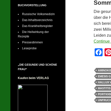
Somm
BUCHVORSTELLUNG
Die gesun
Russische Volksmedizin
über die 
Das Inhaltsverzeichnis
sich bere
Das Krankheitsregister
zwei Mill
Die Heilwirkung der
Leiden zu
Rezepte
Continue 
Pressestimmen
Leseprobe
F
a
„DIE GESUNDE UND SCHÖNE
c
FRAU“
AMINOKO
e
EMESIS 
Kaufen beim VERLAG
b
HALLUX 
MASTITIS
o
PORTIOE
o
UNFRUCH
k