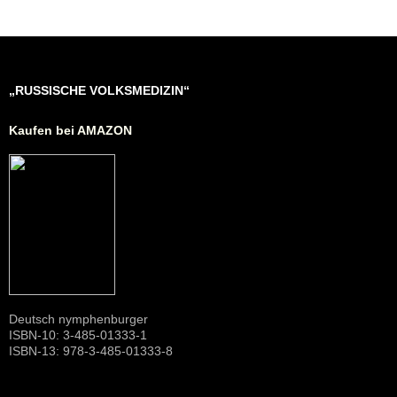
e
e
s
a
e
gr
b
st
A
g
n
a
o
p
e
g
m
o
p
er
„RUSSISCHE VOLKSMEDIZIN“
k
Kaufen bei AMAZON
Deutsch nymphenburger
ISBN-10: 3-485-01333-1
ISBN-13: 978-3-485-01333-8