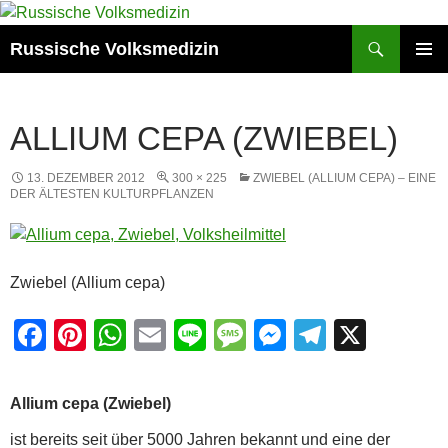
Zum
Inhalt
Suchen
Russische Volksmedizin
springen
PRIMÄR
MENÜ
ALLIUM CEPA (ZWIEBEL)
13. DEZEMBER 2012
300 × 225
ZWIEBEL (ALLIUM CEPA) – EINE
DER ÄLTESTEN KULTURPFLANZEN
Zwiebel (Allium cepa)
F
Pi
W
E
Li
M
M
T
X
a
nt
h
m
n
e
e
el
c
er
at
ail
e
ss
ss
e
Allium cepa (Zwiebel)
e
e
s
a
e
gr
ist bereits seit über 5000 Jahren bekannt und eine der