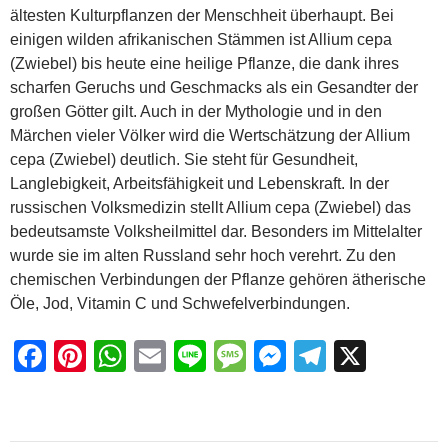
b
st
A
g
n
a
ältesten Kulturpflanzen der Menschheit überhaupt. Bei
o
p
e
g
m
einigen wilden afrikanischen Stämmen ist Allium cepa
(Zwiebel) bis heute eine heilige Pflanze, die dank ihres
o
p
er
scharfen Geruchs und Geschmacks als ein Gesandter der
k
großen Götter gilt. Auch in der Mythologie und in den
Märchen vieler Völker wird die Wertschätzung der Allium
cepa (Zwiebel) deutlich. Sie steht für Gesundheit,
Langlebigkeit, Arbeitsfähigkeit und Lebenskraft. In der
russischen Volksmedizin stellt Allium cepa (Zwiebel) das
bedeutsamste Volksheilmittel dar. Besonders im Mittelalter
wurde sie im alten Russland sehr hoch verehrt. Zu den
chemischen Verbindungen der Pflanze gehören ätherische
Öle, Jod, Vitamin C und Schwefelverbindungen.
F
Pi
W
E
Li
M
M
T
X
a
nt
h
m
n
e
e
el
c
er
at
ail
e
ss
ss
e