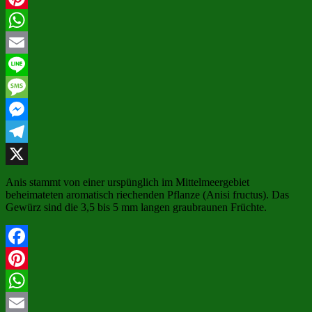
Pinterest
WhatsApp
Email
Line
Message
Messenger
Telegram
X
Anis stammt von einer urspünglich im Mittelmeergebiet
beheimateten aromatisch riechenden Pflanze (Anisi fructus). Das
Gewürz sind die 3,5 bis 5 mm langen graubraunen Früchte.
Facebook
Pinterest
WhatsApp