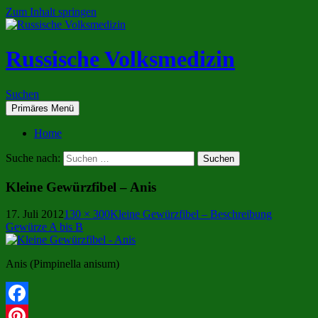
Zum Inhalt springen
Russische Volksmedizin
Suchen
Primäres Menü
Home
Suche nach:
Kleine Gewürzfibel – Anis
17. Juli 2012
130 × 300
Kleine Gewürzfibel – Beschreibung
Gewürze A bis B
Anis (Pimpinella anisum)
Facebook