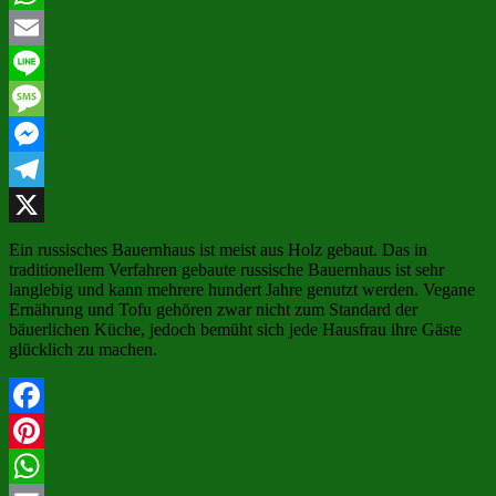
WhatsApp
Email
Line
Message
Messenger
Telegram
X
Ein russisches Bauernhaus ist meist aus Holz gebaut. Das in
traditionellem Verfahren gebaute russische Bauernhaus ist sehr
langlebig und kann mehrere hundert Jahre genutzt werden. Vegane
Ernährung und Tofu gehören zwar nicht zum Standard der
bäuerlichen Küche, jedoch bemüht sich jede Hausfrau ihre Gäste
glücklich zu machen.
Facebook
Pinterest