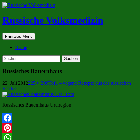
Zum
Inhalt
springen
Russische Volksmedizin
Suchen
Primäres Menü
Home
Suche
nach:
Russisches Bauernhaus
22. Juli 2012
225 × 299
Tofu – vegane Rezepte aus der russischen
Küche
Russisches Bauernhaus Uralregion
Facebook
Pinterest