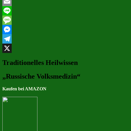
WhatsApp
Email
Line
Message
Messenger
Telegram
X
Traditionelles Heilwissen
„Russische Volksmedizin“
Kaufen bei AMAZON