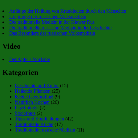
Anfänge der Heilung von Krankheiten durch den Menschen
Ursprünge der russischen Volksmedizin
Die traditionelle Medizin in der Kiewer Rus
Die traditionelle russische Medizin in der Geschichte
Das Besondere der russischen Volksmedizin
Video
Der Apfel / YouTube
Kategorien
Geschichte und Kultur
(15)
Heilende Pflanzen
(25)
Kleine Gewürzfibel
(9)
Natürlich Kochen
(26)
Psychologie
(2)
Stockfotos
(2)
Tipps und Empfehlungen
(42)
Traditionelle Küche
(17)
Traditionelle russische Medizin
(11)