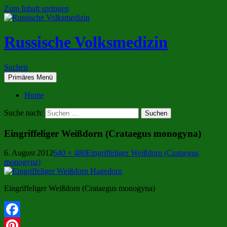
Zum Inhalt springen
Russische Volksmedizin
Suchen
Primäres Menü
Home
Suche nach:
Eingriffeliger Weißdorn (Crataegus monogyna)
6. August 2012
640 × 480
Eingriffeliger Weißdorn (Crataegus
monogyna)
Eingriffeliger Weißdorn (Crataegus monogyna)
Facebook