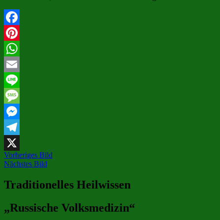
Facebook
Pinterest
WhatsApp
Email
Line
Message
Messenger
Telegram
Vorheriges Bild
X
Nächstes Bild
Traditionelles Heilwissen
„Russische Volksmedizin“