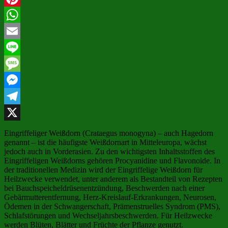
Pinterest
WhatsApp
Email
Line
Message
Messenger
Telegram
X
Eingriffeliger Weißdorn (Crataegus monogyna) – auch Hagedorn
genannt – ist die häufigste Weißdornart in Mitteleuropa, wächst
jedoch auch in Vorderasien. Zu den wichtigsten Inhaltsstoffen des
Eingriffeligen Weißdorns gehören Procyanidine und Flavonoide. In
der traditionellen Medizin wird der Eingriffelige Weißdorn für
Heilzwecke verwendet, unter anderem als Bestandteil von Rezepten
bei Bauchspeicheldrüsenentzündung, Beschwerden nach einer
Gebärmutterentfernung, Herz-Kreislauf-Erkrankungen, Neurosen,
Ödemen in der Schwangerschaft, Prämenstruelles Syndrom (PMS),
Schlafstörungen und Wechseljahrsbeschwerden. Für Heilzwecke
werden Blüten, Blätter und Früchte der Pflanze genutzt.