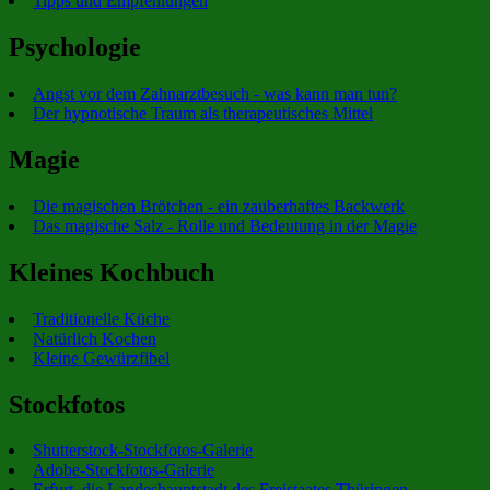
Tipps und Empfehlungen
Psychologie
Angst vor dem Zahnarztbesuch - was kann man tun?
Der hypnotische Traum als therapeutisches Mittel
Magie
Die magischen Brötchen - ein zauberhaftes Backwerk
Das magische Salz - Rolle und Bedeutung in der Magie
Kleines Kochbuch
Traditionelle Küche
Natürlich Kochen
Kleine Gewürzfibel
Stockfotos
Shutterstock-Stockfotos-Galerie
Adobe-Stockfotos-Galerie
Erfurt, die Landeshauptstadt des Freistaates Thüringen