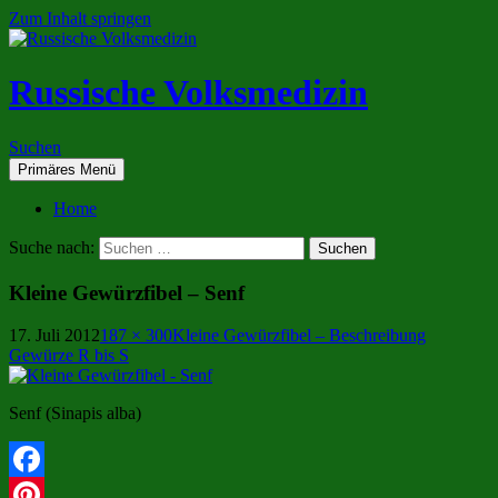
Zum Inhalt springen
Russische Volksmedizin
Suchen
Primäres Menü
Home
Suche nach:
Kleine Gewürzfibel – Senf
17. Juli 2012
187 × 300
Kleine Gewürzfibel – Beschreibung
Gewürze R bis S
Senf (Sinapis alba)
Facebook