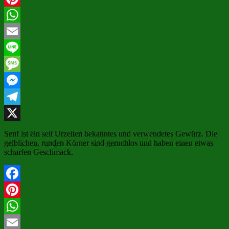
Pinterest
WhatsApp
Email
Line
Message
Messenger
Telegram
X
Senf ist ein seit Urzeiten bekanntes und verwendetes Gewürz. Die
gelblichen, runden Körner sind geruchlos und haben einen etwas
scharfen Geschmack.
Facebook
Pinterest
WhatsApp