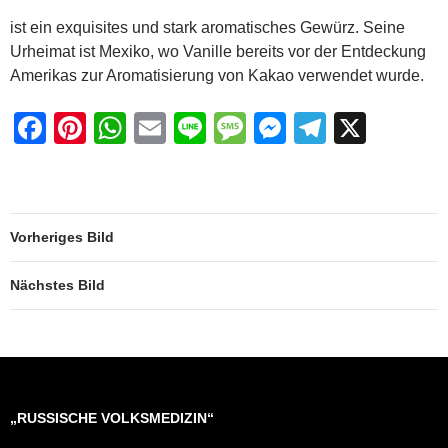
e
e
s
a
e
gr
ist ein exquisites und stark aromatisches Gewürz. Seine
b
st
A
g
n
a
Urheimat ist Mexiko, wo Vanille bereits vor der Entdeckung
o
p
e
g
m
Amerikas zur Aromatisierung von Kakao verwendet wurde.
o
p
er
F
Pi
W
E
Li
M
M
T
X
k
a
nt
h
m
n
e
e
el
c
er
at
ail
e
ss
ss
e
e
e
s
a
e
gr
Vorheriges Bild
b
st
A
g
n
a
o
p
e
g
m
Nächstes Bild
o
p
er
k
„RUSSISCHE VOLKSMEDIZIN“