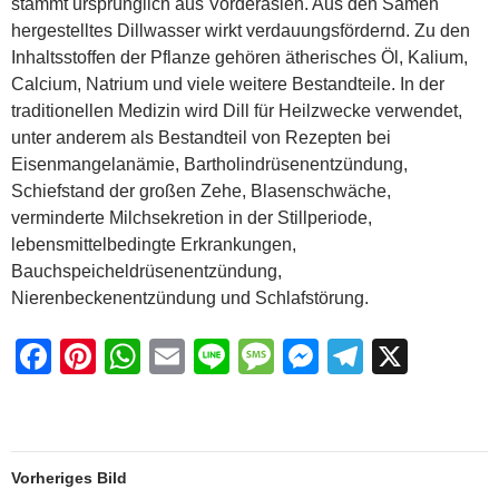
e
e
s
a
e
gr
stammt ursprünglich aus Vorderasien. Aus den Samen
b
st
A
g
n
a
hergestelltes Dillwasser wirkt verdauungsfördernd. Zu den
Inhaltsstoffen der Pflanze gehören ätherisches Öl, Kalium,
o
p
e
g
m
Calcium, Natrium und viele weitere Bestandteile. In der
o
p
er
traditionellen Medizin wird Dill für Heilzwecke verwendet,
k
unter anderem als Bestandteil von Rezepten bei
Eisenmangelanämie, Bartholindrüsenentzündung,
Schiefstand der großen Zehe, Blasenschwäche,
verminderte Milchsekretion in der Stillperiode,
lebensmittelbedingte Erkrankungen,
Bauchspeicheldrüsenentzündung,
Nierenbeckenentzündung und Schlafstörung.
F
Pi
W
E
Li
M
M
T
X
a
nt
h
m
n
e
e
el
c
er
at
ail
e
ss
ss
e
e
e
s
a
e
gr
Vorheriges Bild
b
st
A
g
n
a