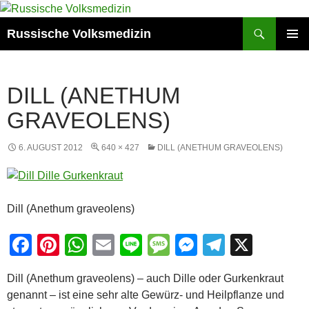
Zum
Inhalt
Suchen
Russische Volksmedizin
springen
PRIMÄR
MENÜ
DILL (ANETHUM
GRAVEOLENS)
6. AUGUST 2012
640 × 427
DILL (ANETHUM GRAVEOLENS)
Dill (Anethum graveolens)
F
Pi
W
E
Li
M
M
T
X
a
nt
h
m
n
e
e
el
Dill (Anethum graveolens) – auch Dille oder Gurkenkraut
c
er
at
ail
e
ss
ss
e
genannt – ist eine sehr alte Gewürz- und Heilpflanze und