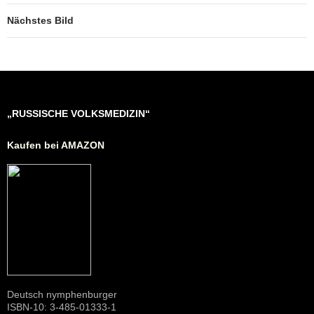
o
p
e
g
m
Nächstes Bild
o
p
er
k
„RUSSISCHE VOLKSMEDIZIN“
Kaufen bei AMAZON
Deutsch nymphenburger
ISBN-10: 3-485-01333-1