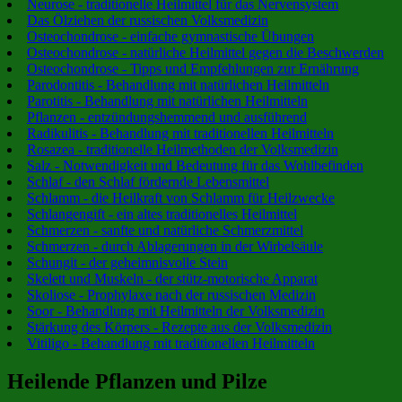
Neurose - traditionelle Heilmittel für das Nervensystem
Das Ölziehen der russischen Volksmedizin
Osteochondrose - einfache gymnastische Übungen
Osteochondrose - natürliche Heilmittel gegen die Beschwerden
Osteochondrose - Tipps und Empfehlungen zur Ernährung
Parodontitis - Behandlung mit natürlichen Heilmitteln
Parotitis - Behandlung mit natürlichen Heilmitteln
Pflanzen - entzündungshemmend und ausführend
Radikulitis - Behandlung mit traditionellen Heilmitteln
Rosazea - traditionelle Heilmethoden der Volksmedizin
Salz - Notwendigkeit und Bedeutung für das Wohlbefinden
Schlaf - den Schlaf fördernde Lebensmittel
Schlamm - die Heilkraft von Schlamm für Heilzwecke
Schlangengift - ein altes traditionelles Heilmittel
Schmerzen - sanfte und natürliche Schmerzmittel
Schmerzen - durch Ablagerungen in der Wirbelsäule
Schungit - der geheimnisvolle Stein
Skelett und Muskeln - der stütz-motorische Apparat
Skoliose - Prophylaxe nach der russischen Medizin
Soor - Behandlung mit Heilmitteln der Volksmedizin
Stärkung des Körpers - Rezepte aus der Volksmedizin
Vitiligo - Behandlung mit traditionellen Heilmitteln
Heilende Pflanzen und Pilze