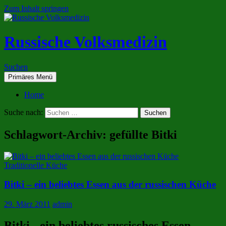
Zum Inhalt springen
Russische Volksmedizin
Suchen
Primäres Menü
Home
Suche nach:
Schlagwort-Archiv: gefüllte Bitki
Traditionelle Küche
Bitki – ein beliebtes Essen aus der russischen Küche
29. März 2011
admin
Bitki - ein beliebtes russisches Essen