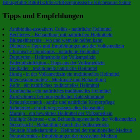
Bitki
gefüllte Bitki
Hackfleisch
Rezept
russische Küche
saure Sahne
X
Tipps und Empfehlungen
Antibiotika-assoziierte Colitis - natürliche Heilmittel
Bechterew - Behandlung mit natürlichen Heilmitteln
Blutegeltherapie - wo und wem sie helfen kann
Diabetes - Tipps und Empfehlungen aus der Volksmedizin
Chronische Duodenitis - natürliche Heilmittel
Dupuytren - Heilmethode der Volksmedizin
Fadenpilzinfektion - Tipps aus der Volksmedizin
Heilbäder - traditionelle natürliche Heilmittel
Honig - in der Volksmedizin ein traditionelles Heilmittel
Intercostalneuralgie - Merkmale und Behandlung
Kefir - ein natürliches traditionelles Heilmittel
Kombucha - ein natürliches traditionelles Heilmittel
Kopfschmerz bei morgendlicher Katerstimmung
Kräuterkosmetik - sanfte und natürliche Körperpflege
Kräutertee - ein oft vergessenes altes Hausmittel
Mumijo - ein bewährtes Heilmittel der Volksmedizin
Multiple Sklerose - eine Behandlungsmethode der Volksmedizin
Nesselsucht - Behandlung durch die Volksmedizin
Neurale Muskelatrophie - Heilmittel der traditionellen Medizin
Neurodermitis - Empfehlungen der russischen Medizin