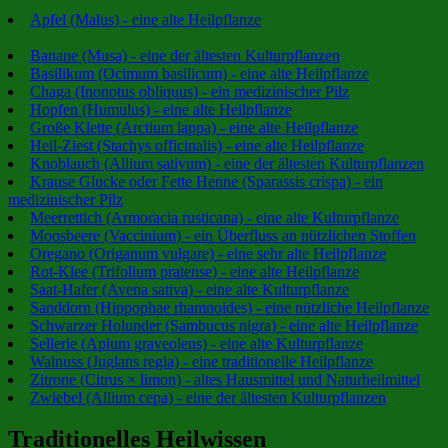
Apfel (Malus) - eine alte Heilpflanze
Banane (Musa) - eine der ältesten Kulturpflanzen
Basilikum (Ocimum basilicum) - eine alte Heilpflanze
Chaga (Inonotus obliquus) - ein medizinischer Pilz
Hopfen (Humulus) - eine alte Heilpflanze
Große Klette (Arctium lappa) - eine alte Heilpflanze
Heil-Ziest (Stachys officinalis) - eine alte Heilpflanze
Knoblauch (Allium sativum) - eine der ältesten Kulturpflanzen
Krause Glucke oder Fette Henne (Sparassis crispa) - ein
medizinischer Pilz
Meerrettich (Armoracia rusticana) - eine alte Kulturpflanze
Moosbeere (Vaccinium) - ein Überfluss an nützlichen Stoffen
Oregano (Origanum vulgare) - eine sehr alte Heilpflanze
Rot-Klee (Trifolium pratense) - eine alte Heilpflanze
Saat-Hafer (Avena sativa) - eine alte Kulturpflanze
Sanddorn (Hippophae rhamnoides) - eine nützliche Heilpflanze
Schwarzer Holunder (Sambucus nigra) - eine alte Heilpflanze
Sellerie (Apium graveolens) - eine alte Kulturpflanze
Walnuss (Juglans regia) - eine traditionelle Heilpflanze
Zitrone (Citrus × limon) - altes Hausmittel und Naturheilmittel
Zwiebel (Allium cepa) - eine der ältesten Kulturpflanzen
Traditionelles Heilwissen