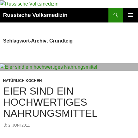
Zum
Inhalt
Suchen
Russische Volksmedizin
springen
PRIMÄR
MENÜ
Schlagwort-Archiv: Grundteig
NATÜRLICH KOCHEN
EIER SIND EIN
HOCHWERTIGES
NAHRUNGSMITTEL
2. JUNI 2011