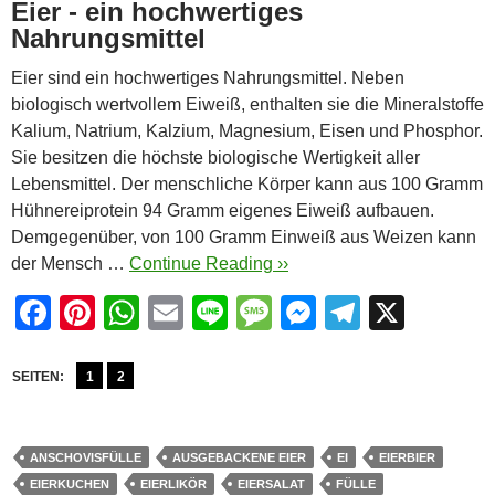
Eier - ein hochwertiges
Nahrungsmittel
Eier sind ein hochwertiges Nahrungsmittel. Neben
biologisch wertvollem Eiweiß, enthalten sie die Mineralstoffe
Kalium, Natrium, Kalzium, Magnesium, Eisen und Phosphor.
Sie besitzen die höchste biologische Wertigkeit aller
Lebensmittel. Der menschliche Körper kann aus 100 Gramm
Hühnereiprotein 94 Gramm eigenes Eiweiß aufbauen.
Demgegenüber, von 100 Gramm Einweiß aus Weizen kann
der Mensch …
Continue Reading ››
F
Pi
W
E
Li
M
M
T
X
a
nt
h
m
n
e
e
el
c
er
at
ail
e
ss
ss
e
SEITEN:
1
2
e
e
s
a
e
gr
b
st
A
g
n
a
ANSCHOVISFÜLLE
AUSGEBACKENE EIER
EI
EIERBIER
o
p
e
g
m
EIERKUCHEN
EIERLIKÖR
EIERSALAT
FÜLLE