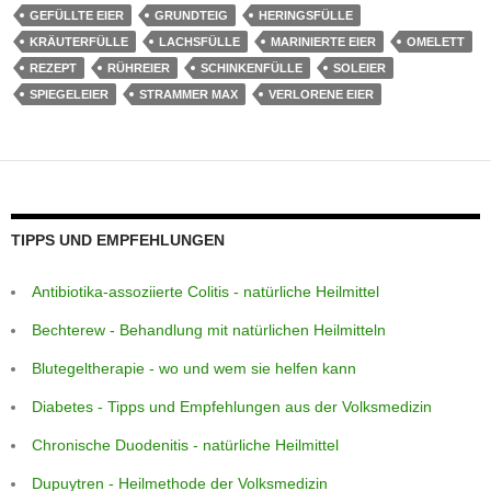
GEFÜLLTE EIER
GRUNDTEIG
HERINGSFÜLLE
o
p
er
KRÄUTERFÜLLE
LACHSFÜLLE
MARINIERTE EIER
OMELETT
k
REZEPT
RÜHREIER
SCHINKENFÜLLE
SOLEIER
SPIEGELEIER
STRAMMER MAX
VERLORENE EIER
TIPPS UND EMPFEHLUNGEN
Antibiotika-assoziierte Colitis - natürliche Heilmittel
Bechterew - Behandlung mit natürlichen Heilmitteln
Blutegeltherapie - wo und wem sie helfen kann
Diabetes - Tipps und Empfehlungen aus der Volksmedizin
Chronische Duodenitis - natürliche Heilmittel
Dupuytren - Heilmethode der Volksmedizin