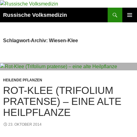
Zum
Inhalt
Suchen
Russische Volksmedizin
springen
PRIMÄR
MENÜ
Schlagwort-Archiv: Wiesen-Klee
HEILENDE PFLANZEN
ROT-KLEE (TRIFOLIUM
PRATENSE) – EINE ALTE
HEILPFLANZE
23. OKTOBER 2014