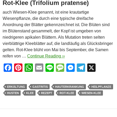
Rot-Klee (Trifolium pratense)
auch Wiesen-Klee genannt, ist eine krautartige
Wiesenpflanze, die durch eine typische dreifache
Anordnung der Blätter gekennzeichnet ist. Die Blüten sind
im Blütenstand gesammelt, der Kopf ist umgeben von
niedrigeren apikalen Blättern. Als Mutation treten selten
vierblättrige Kleeblätter auf, die landläufig als Glücksbringer
gelten. Rot-Klee blüht von Mai bis September, die Samen
reifen von …
Continue Reading ››
F
Pi
W
E
Li
M
M
T
X
a
nt
h
m
n
e
e
el
c
er
at
ail
e
ss
ss
e
ERKÄLTUNG
GASTRITIS
HAUTERKRANKUNG
HEILPFLANZE
e
e
s
a
e
gr
HUSTEN
KLEE
REZEPT
ROT-KLEE
WIESEN-KLEE
b
st
A
g
n
a
o
p
e
g
m