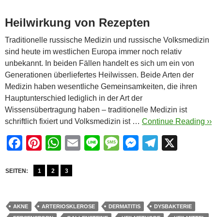
Heilwirkung von Rezepten
Traditionelle russische Medizin und russische Volksmedizin
sind heute im westlichen Europa immer noch relativ
unbekannt. In beiden Fällen handelt es sich um ein von
Generationen überliefertes Heilwissen. Beide Arten der
Medizin haben wesentliche Gemeinsamkeiten, die ihren
Hauptunterschied lediglich in der Art der
Wissensübertragung haben – traditionelle Medizin ist
schriftlich fixiert und Volksmedizin ist …
Continue Reading ››
F
Pi
W
E
Li
M
M
T
X
a
nt
h
m
n
e
e
el
c
er
at
ail
e
ss
ss
e
SEITEN:
1
2
3
e
e
s
a
e
gr
b
st
A
g
n
a
AKNE
ARTERIOSKLEROSE
DERMATITIS
DYSBAKTERIE