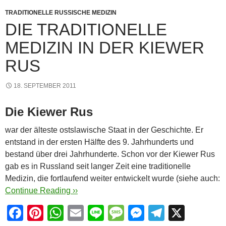
k
TRADITIONELLE RUSSISCHE MEDIZIN
DIE TRADITIONELLE
MEDIZIN IN DER KIEWER
RUS
18. SEPTEMBER 2011
Die Kiewer Rus
war der älteste ostslawische Staat in der Geschichte. Er
entstand in der ersten Hälfte des 9. Jahrhunderts und
bestand über drei Jahrhunderte. Schon vor der Kiewer Rus
gab es in Russland seit langer Zeit eine traditionelle
Medizin, die fortlaufend weiter entwickelt wurde (siehe auch:
Continue Reading ››
F
Pi
W
E
Li
M
M
T
X