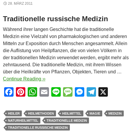
28. MÄRZ 2011
Traditionelle russische Medizin
Während ihrer langen Geschichte hat die traditionelle
Medizin eine Vielzahl von pharmakologischen und anderen
Mitteln zur Exposition durch Menschen angesammelt. Allein
die Auflistung von Heilpflanzen, die von vielen Völkern in
der traditionellen Medizin verwendet werden, ergibt mehr als
zehntausend. Die traditionelle Medizin, mit ihrem Wissen
über die Heilkräfte von Pflanzen, Objekten, Tieren und …
Continue Reading ››
F
Pi
W
E
Li
M
M
T
X
a
nt
h
m
n
e
e
el
c
er
at
ail
e
ss
ss
e
HEILER
HEILMETHODEN
HEILMITTEL
MAGIE
MEDIZIN
e
e
s
a
e
gr
NATURHEILMITTEL
TRADITIONELLE MEDIZIN
b
st
A
g
n
a
TRADITIONELLE RUSSISCHE MEDIZIN