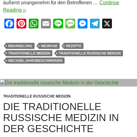
äußerst unangenehm für den Betroffenen …
Continue
Reading ››
F
Pi
W
E
Li
M
M
T
X
a
nt
h
m
n
e
e
el
c
er
at
ail
e
ss
ss
e
BEHANDLUNG
NEUROSE
REZEPTE
e
e
s
a
e
gr
TRADITIONELLE MEDIZIN
TRADITIONELLE RUSSISCHE MEDIZIN
b
st
A
g
n
a
WECHSELJAHRSBESCHWERDEN
o
p
e
g
m
o
p
er
k
TRADITIONELLE RUSSISCHE MEDIZIN
DIE TRADITIONELLE
RUSSISCHE MEDIZIN IN
DER GESCHICHTE