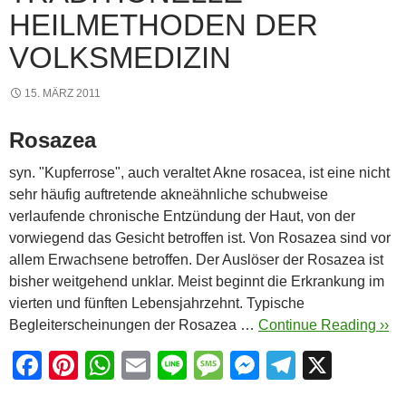
HEILMETHODEN DER
VOLKSMEDIZIN
15. MÄRZ 2011
Rosazea
syn. "Kupferrose", auch veraltet Akne rosacea, ist eine nicht
sehr häufig auftretende akneähnliche schubweise
verlaufende chronische Entzündung der Haut, von der
vorwiegend das Gesicht betroffen ist. Von Rosazea sind vor
allem Erwachsene betroffen. Der Auslöser der Rosazea ist
bisher weitgehend unklar. Meist beginnt die Erkrankung im
vierten und fünften Lebensjahrzehnt. Typische
Begleiterscheinungen der Rosazea …
Continue Reading ››
F
Pi
W
E
Li
M
M
T
X
a
nt
h
m
n
e
e
el