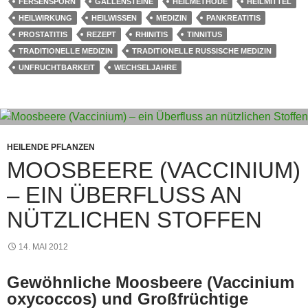
o
p
e
g
m
FERSENSPORN
GALLENSTEINE
HEILMETHODE
HEILMITTEL
HEILWIRKUNG
HEILWISSEN
MEDIZIN
PANKREATITIS
o
p
er
PROSTATITIS
REZEPT
RHINITIS
TINNITUS
k
TRADITIONELLE MEDIZIN
TRADITIONELLE RUSSISCHE MEDIZIN
UNFRUCHTBARKEIT
WECHSELJAHRE
HEILENDE PFLANZEN
MOOSBEERE (VACCINIUM)
– EIN ÜBERFLUSS AN
NÜTZLICHEN STOFFEN
14. MAI 2012
Gewöhnliche Moosbeere (Vaccinium
oxycoccos) und Großfrüchtige