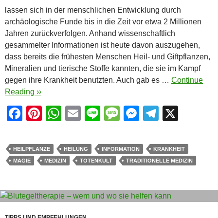
lassen sich in der menschlichen Entwicklung durch
archäologische Funde bis in die Zeit vor etwa 2 Millionen
Jahren zurückverfolgen. Anhand wissenschaftlich
gesammelter Informationen ist heute davon auszugehen,
dass bereits die frühesten Menschen Heil- und Giftpflanzen,
Mineralien und tierische Stoffe kannten, die sie im Kampf
gegen ihre Krankheit benutzten. Auch gab es …
Continue
Reading ››
F
Pi
W
E
Li
M
M
T
X
a
nt
h
m
n
e
e
el
c
er
at
ail
e
ss
ss
e
HEILPFLANZE
HEILUNG
INFORMATION
KRANKHEIT
e
e
s
a
e
gr
MAGIE
MEDIZIN
TOTENKULT
TRADITIONELLE MEDIZIN
b
st
A
g
n
a
o
p
e
g
m
o
p
er
TIPPS UND EMPFEHLUNGEN