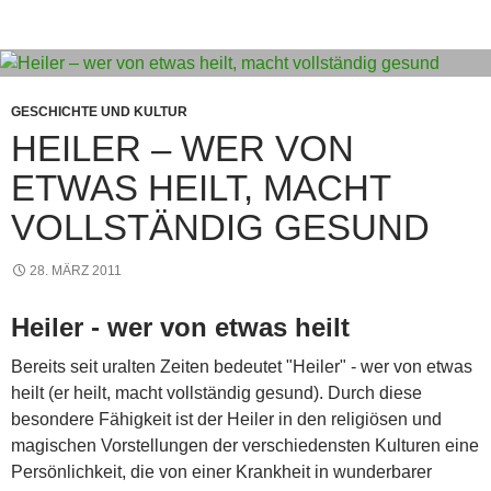
o
p
e
g
m
o
p
er
k
GESCHICHTE UND KULTUR
HEILER – WER VON
ETWAS HEILT, MACHT
VOLLSTÄNDIG GESUND
28. MÄRZ 2011
Heiler - wer von etwas heilt
Bereits seit uralten Zeiten bedeutet "Heiler" - wer von etwas
heilt (er heilt, macht vollständig gesund). Durch diese
besondere Fähigkeit ist der Heiler in den religiösen und
magischen Vorstellungen der verschiedensten Kulturen eine
Persönlichkeit, die von einer Krankheit in wunderbarer