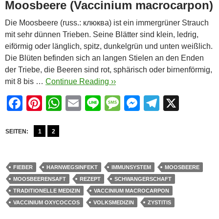
Moosbeere (Vaccinium macrocarpon)
Die Moosbeere (russ.: клюква) ist ein immergrüner Strauch
mit sehr dünnen Trieben. Seine Blätter sind klein, ledrig,
eiförmig oder länglich, spitz, dunkelgrün und unten weißlich.
Die Blüten befinden sich an langen Stielen an den Enden
der Triebe, die Beeren sind rot, sphärisch oder birnenförmig,
mit 8 bis …
Continue Reading ››
F
Pi
W
E
Li
M
M
T
X
a
nt
h
m
n
e
e
el
c
er
at
ail
e
ss
ss
e
SEITEN:
1
2
e
e
s
a
e
gr
b
st
A
g
n
a
FIEBER
HARNWEGSINFEKT
IMMUNSYSTEM
MOOSBEERE
o
p
e
g
m
MOOSBEERENSAFT
REZEPT
SCHWANGERSCHAFT
TRADITIONELLE MEDIZIN
VACCINIUM MACROCARPON
o
p
er
VACCINIUM OXYCOCCOS
VOLKSMEDIZIN
ZYSTITIS
k