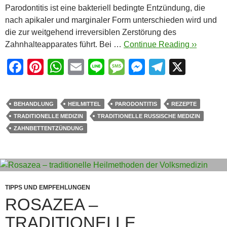
Parodontitis ist eine bakteriell bedingte Entzündung, die
nach apikaler und marginaler Form unterschieden wird und
die zur weitgehend irreversiblen Zerstörung des
Zahnhalteapparates führt. Bei …
Continue Reading ››
F
Pi
W
E
Li
M
M
T
X
a
nt
h
m
n
e
e
el
c
er
at
ail
e
ss
ss
e
BEHANDLUNG
HEILMITTEL
PARODONTITIS
REZEPTE
e
e
s
a
e
gr
TRADITIONELLE MEDIZIN
TRADITIONELLE RUSSISCHE MEDIZIN
b
st
A
g
n
a
ZAHNBETTENTZÜNDUNG
o
p
e
g
m
o
p
er
k
TIPPS UND EMPFEHLUNGEN
ROSAZEA –
TRADITIONELLE