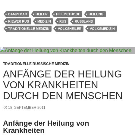
a
nt
h
m
n
e
e
el
c
er
at
ail
e
ss
ss
e
DAMPFBAD
HEILER
HEILMETHODE
HEILUNG
e
e
s
a
e
gr
KIEWER RUS
MEDIZIN
RUS
RUSSLAND
b
st
A
g
n
a
TRADITIONELLE MEDIZIN
VOLKSHEILER
VOLKSMEDIZIN
o
p
e
g
m
o
p
er
k
TRADITIONELLE RUSSISCHE MEDIZIN
ANFÄNGE DER HEILUNG
VON KRANKHEITEN
DURCH DEN MENSCHEN
18. SEPTEMBER 2011
Anfänge der Heilung von
Krankheiten