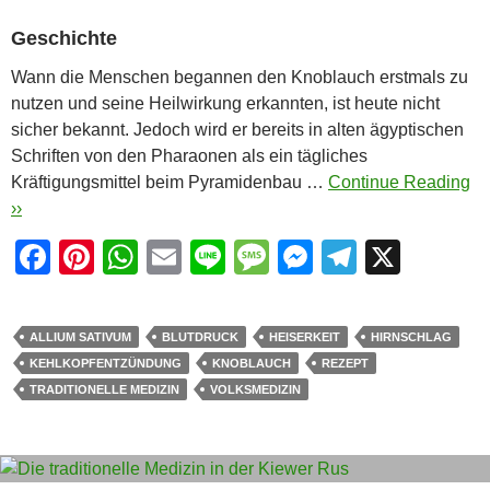
Geschichte
Wann die Menschen begannen den Knoblauch erstmals zu
nutzen und seine Heilwirkung erkannten, ist heute nicht
sicher bekannt. Jedoch wird er bereits in alten ägyptischen
Schriften von den Pharaonen als ein tägliches
Kräftigungsmittel beim Pyramidenbau …
Continue Reading
››
F
Pi
W
E
Li
M
M
T
X
a
nt
h
m
n
e
e
el
c
er
at
ail
e
ss
ss
e
ALLIUM SATIVUM
BLUTDRUCK
HEISERKEIT
HIRNSCHLAG
e
e
s
a
e
gr
KEHLKOPFENTZÜNDUNG
KNOBLAUCH
REZEPT
b
st
A
g
n
a
TRADITIONELLE MEDIZIN
VOLKSMEDIZIN
o
p
e
g
m
o
p
er