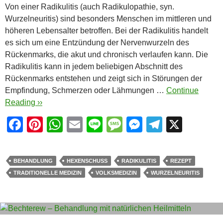
Von einer Radikulitis (auch Radikulopathie, syn.
Wurzelneuritis) sind besonders Menschen im mittleren und
höheren Lebensalter betroffen. Bei der Radikulitis handelt
es sich um eine Entzündung der Nervenwurzeln des
Rückenmarks, die akut und chronisch verlaufen kann. Die
Radikulitis kann in jedem beliebigen Abschnitt des
Rückenmarks entstehen und zeigt sich in Störungen der
Empfindung, Schmerzen oder Lähmungen …
Continue
Reading ››
F
Pi
W
E
Li
M
M
T
X
a
nt
h
m
n
e
e
el
c
er
at
ail
e
ss
ss
e
BEHANDLUNG
HEXENSCHUSS
RADIKULITIS
REZEPT
e
e
s
a
e
gr
TRADITIONELLE MEDIZIN
VOLKSMEDIZIN
WURZELNEURITIS
b
st
A
g
n
a
o
p
e
g
m
o
p
er