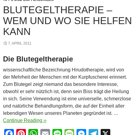
k
BLUTEGELTHERAPIE –
WEM UND WO SIE HELFEN
KANN
7. APRIL 2011
Die Blutegeltherapie
wissenschaftliche Bezeichnung Hirudotherapie, wird von
der Mehrheit der Menschen mit der Kurpfuscherei erinnert.
Zum Blutegel zeigt niemand das besondere Interesse,
obwohl er sehr nützlich ist, denn sein Biss trägt die Heilung
in sich. Seine Verwendung ist eine universelle, schmerzlose
und natürliche Behandlungsform, die auf der Einheit aller
lebendigen Wesen unseres Planeten gegründet ist. …
Continue Reading ››
F
Pi
W
E
Li
M
M
T
X