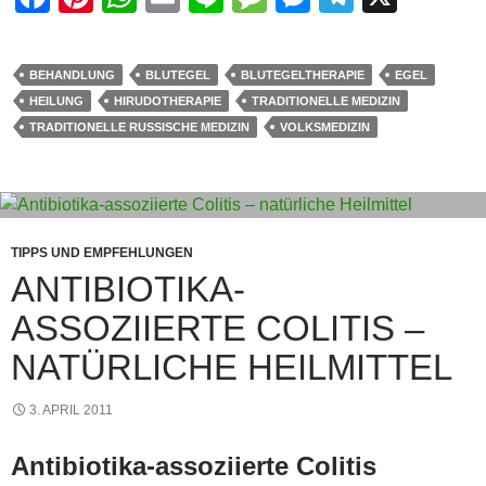
a
nt
h
m
n
e
e
el
c
er
at
ail
e
ss
ss
e
BEHANDLUNG
BLUTEGEL
BLUTEGELTHERAPIE
EGEL
e
e
s
a
e
gr
HEILUNG
HIRUDOTHERAPIE
TRADITIONELLE MEDIZIN
b
st
A
g
n
a
TRADITIONELLE RUSSISCHE MEDIZIN
VOLKSMEDIZIN
o
p
e
g
m
o
p
er
k
TIPPS UND EMPFEHLUNGEN
ANTIBIOTIKA-
ASSOZIIERTE COLITIS –
NATÜRLICHE HEILMITTEL
3. APRIL 2011
Antibiotika-assoziierte Colitis