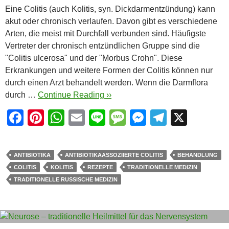
Eine Colitis (auch Kolitis, syn. Dickdarmentzündung) kann
akut oder chronisch verlaufen. Davon gibt es verschiedene
Arten, die meist mit Durchfall verbunden sind. Häufigste
Vertreter der chronisch entzündlichen Gruppe sind die
"Colitis ulcerosa" und der "Morbus Crohn". Diese
Erkrankungen und weitere Formen der Colitis können nur
durch einen Arzt behandelt werden. Wenn die Darmflora
durch …
Continue Reading ››
F
Pi
W
E
Li
M
M
T
X
a
nt
h
m
n
e
e
el
c
er
at
ail
e
ss
ss
e
ANTIBIOTIKA
ANTIBIOTIKAASSOZIIERTE COLITIS
BEHANDLUNG
e
e
s
a
e
gr
COLITIS
KOLITIS
REZEPTE
TRADITIONELLE MEDIZIN
b
st
A
g
n
a
TRADITIONELLE RUSSISCHE MEDIZIN
o
p
e
g
m
o
p
er