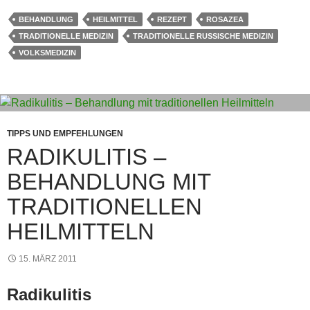
c
er
at
ail
e
ss
ss
e
BEHANDLUNG
HEILMITTEL
REZEPT
ROSAZEA
e
e
s
a
e
gr
TRADITIONELLE MEDIZIN
TRADITIONELLE RUSSISCHE MEDIZIN
b
st
A
g
n
a
VOLKSMEDIZIN
o
p
e
g
m
o
p
er
k
TIPPS UND EMPFEHLUNGEN
RADIKULITIS –
BEHANDLUNG MIT
TRADITIONELLEN
HEILMITTELN
15. MÄRZ 2011
Radikulitis