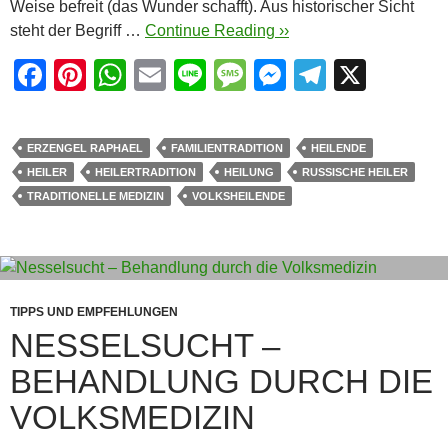
Weise befreit (das Wunder schafft). Aus historischer Sicht
steht der Begriff …
Continue Reading ››
F
Pi
W
E
Li
M
M
T
X
a
nt
h
m
n
e
e
el
c
er
at
ail
e
ss
ss
e
ERZENGEL RAPHAEL
FAMILIENTRADITION
HEILENDE
e
e
s
a
e
gr
HEILER
HEILERTRADITION
HEILUNG
RUSSISCHE HEILER
b
st
A
g
n
a
TRADITIONELLE MEDIZIN
VOLKSHEILENDE
o
p
e
g
m
o
p
er
k
TIPPS UND EMPFEHLUNGEN
NESSELSUCHT –
BEHANDLUNG DURCH DIE
VOLKSMEDIZIN