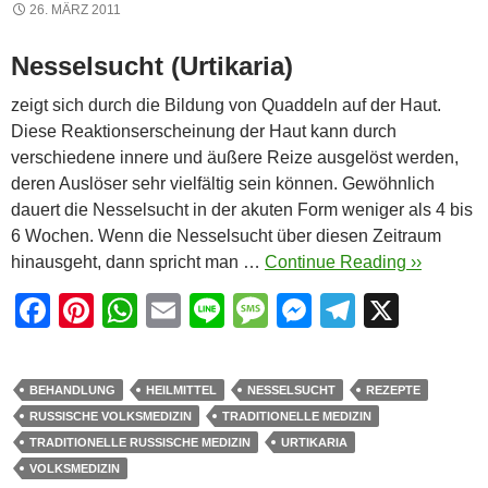
26. MÄRZ 2011
Nesselsucht (Urtikaria)
zeigt sich durch die Bildung von Quaddeln auf der Haut.
Diese Reaktionserscheinung der Haut kann durch
verschiedene innere und äußere Reize ausgelöst werden,
deren Auslöser sehr vielfältig sein können. Gewöhnlich
dauert die Nesselsucht in der akuten Form weniger als 4 bis
6 Wochen. Wenn die Nesselsucht über diesen Zeitraum
hinausgeht, dann spricht man …
Continue Reading ››
F
Pi
W
E
Li
M
M
T
X
a
nt
h
m
n
e
e
el
c
er
at
ail
e
ss
ss
e
BEHANDLUNG
HEILMITTEL
NESSELSUCHT
REZEPTE
e
e
s
a
e
gr
RUSSISCHE VOLKSMEDIZIN
TRADITIONELLE MEDIZIN
b
st
A
g
n
a
TRADITIONELLE RUSSISCHE MEDIZIN
URTIKARIA
VOLKSMEDIZIN
o
p
e
g
m